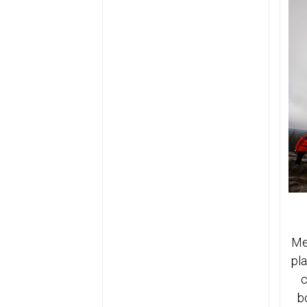
Me
pla
c
b