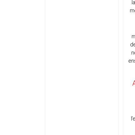
l
me
m
de
n
en
l