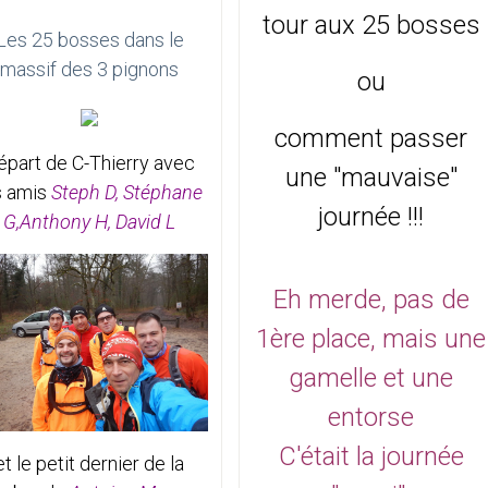
tour aux 25 bosses
Les 25 bosses dans le
massif des 3 pignons
ou
comment passer
épart de C-Thierry avec
une "mauvaise"
s amis
Steph D, Stéphane
journée !!!
G,Anthony H, David L
Eh merde, pas de
1ère place, mais une
gamelle et une
entorse
C'était la journée
et le petit dernier de la