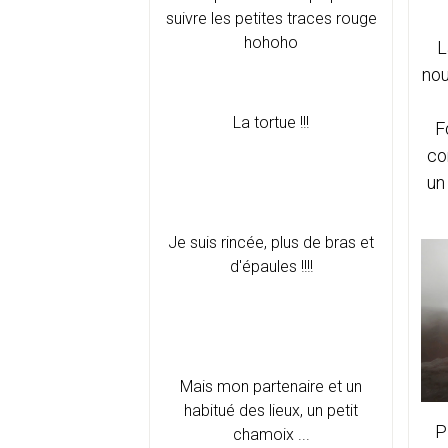
suivre les petites traces rouge
hohoho
L
nou
La tortue !!!
F
co
un
Je suis rincée, plus de bras et
d'épaules !!!!
Mais mon partenaire et un
habitué des lieux, un petit
P
chamoix ...