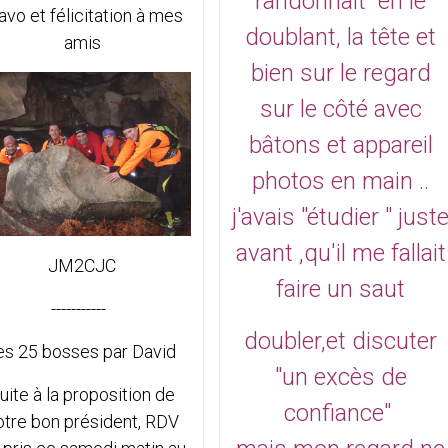
randonnait en le
avo et félicitation à mes
doublant, la tête et
amis
bien sur le regard
sur le côté
avec
bâtons et appareil
photos en main ..
j'avais "étudier " just
avant ,qu'il me fallait
JM2CJC
faire un saut
-----------
doubler,et discuter
es 25 bosses par David
"un excès de
uite à la proposition de
confiance"
otre bon président, RDV