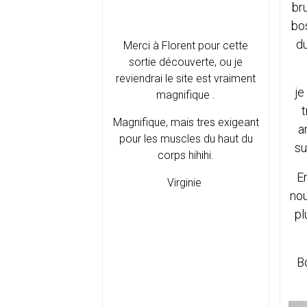
br
bos
d
Merci à Florent pour cette
sortie découverte, ou je
reviendrai le site est vraiment
je
magnifique .
t
Magnifique, mais tres exigeant
a
pour les muscles du haut du
su
corps hihihi.
En
Virginie
nou
pl
B