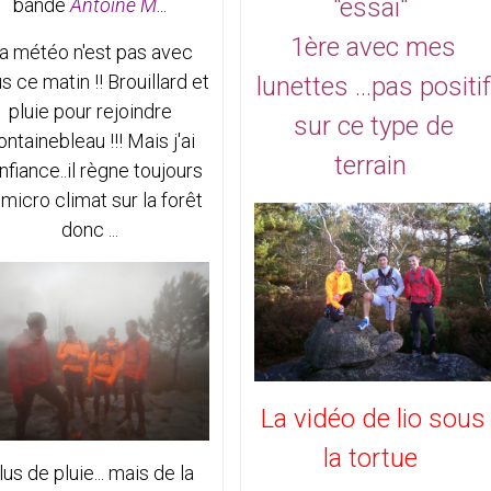
"essai"
bande
Antoine M
...
1ère avec mes
a météo n'est pas avec
s ce matin !! Brouillard et
lunettes ...pas positif
pluie pour rejoindre
sur ce type de
ontainebleau !!! Mais j'ai
terrain
nfiance..il règne toujours
 micro climat sur la forêt
donc ...
La vidéo de lio sous
la tortue
lus de pluie... mais de la