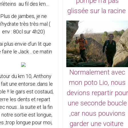
pompe n'a pas
m’éteins au fil des km…
glissée sur la racine
Plus de jambes, je ne
’hydrate très très mal (
env : 80cl sur 4h20)
ai plus envie d’un lit que
 faire le Jack .. ce matin
Normalement avec
utour du km 10, Anthony
mon poto Lio, nous
 fait une entorse..dans le
le !! le gars est costaud,
devions repartir pou
erre les dents et repart
une seconde boucle
ec nous…la suite et la fin
,car nous pouvions
 notre sortie est longue,
ès ,trop longue pour moi,
garder une voiture