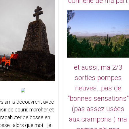
connerie de ma part
et aussi, ma 2/3
sorties pompes
neuves...pas de
"bonnes sensations"
s amis découvrent avec
(pas assez usées
isir de courir, marcher et
rapahuter de bosse en
aux crampons ) ma
osse, alors que moi …je