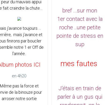
a peur du mauvais appui
 fait craindre la chute…
bref ...sur mon
1er contact avec la
roche ..une petite
ais j’avance toujours …
rrière, mais j’avance et
pointe de stress en
ous finirons par boucler
sup
semble notre 1 er Off de
l’année..
mes fautes
Album photos ICI
en 4h20
Même pas la force et
J'étais en train de
’envie de la binouze pour
parler à un gus qui
arroser notre sortie