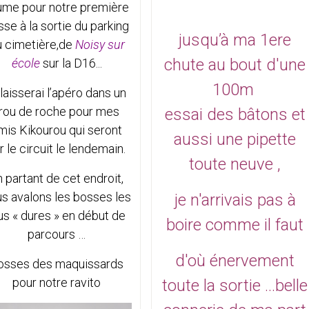
ume pour notre première
se à la sortie du parking
jusqu’à ma 1ere
u cimetière,de
Noisy sur
chute au bout d'une
école
sur la D16...
100m
 laisserai l’apéro dans un
rou de roche pour mes
essai des bâtons
et
mis Kikourou qui seront
aussi une pipette
r le circuit le lendemain.
toute neuve ,
 partant de cet endroit,
s avalons les bosses les
je n'arrivais pas à
us « dures » en début de
boire comme il faut
parcours …
d'où énervement
osses des maquissards
pour notre ravito
toute la sortie
...belle