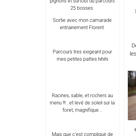
pignons et surtout du parcours
25 bosses.
Sortie avec mon camarade
entrainement Florent.
D
Parcours tres exigeant pour
le
mes petites pattes hihihi
Racines, sable, et rochers au
menu !!!...et levé de soleil sur la
foret, magnifique...
Mais que c'est compliqué de