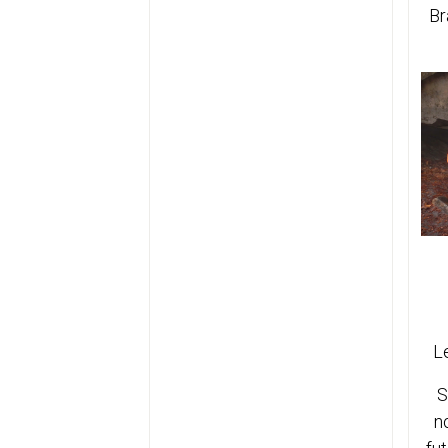
Br
L
S
n