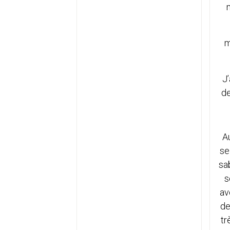
m
J’
de
A
se
sab
s
av
de
tr