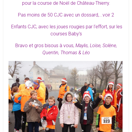
pour la course de Noël de Château-Thierry.
Pas moins de 50 CJC avec un dossard,...voir 2
Enfants CJC,
avec les joues rougies par l'effort, sur les
courses Baby's
Bravo et gros bisous à vous,
Maylis, Loïse, Solène,
Quentin, Thomas & Léo