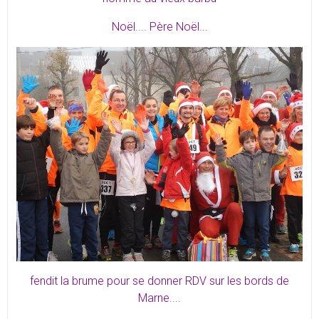
Noël.... Père Noël...
fendit la brume pour se donner RDV sur les bords de
Marne....