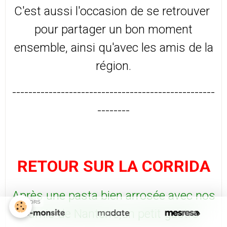
C'est aussi l'occasion de se retrouver
pour partager un bon moment
ensemble, ainsi qu'avec les amis
de la
région.
--------------------------------------------------
--------
RETOUR SUR LA CORRIDA
Après une pasta bien arrosée avec nos
SPONSORS
amis de Nanterre,un petit gastro