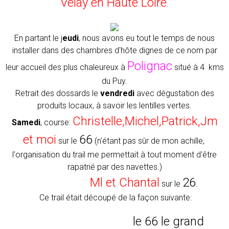
Velay en Haute Loire
.
En partant le j
eudi
, nous avons eu tout le temps de nous
installer dans des chambres d'hôte dignes de ce nom par
Polignac
leur accueil des plus chaleureux à
situé à 4 kms
du Puy.
Retrait des dossards le
vendredi
avec dégustation des
produits locaux, à savoir les lentilles vertes.
Christelle,Michel,Patrick,Jm
Samedi
, course:
et moi
66
sur le
(n'étant pas sûr de mon achille,
l'organisation du trail me permettait à tout moment d'être
rapatrié par des navettes.)
Ml et Chantal
26
sur le
.
Ce trail était découpé de la façon suivante:
le 66 le grand