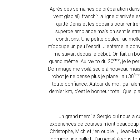
Après des semaines de préparation dans de
vent glacial), franchir la ligne d’arrivé
quitté Denis et les copains pour rentre
superbe ambiance mais on sent le stres
conditions. Une petite douleur au molle
m’occupe un peu l’esprit. J’entame la conve
me suivait depuis le début. On fait un b
ème
quand même. Au ravito du 20
, je le p
Dommage me voilà seule à nouveau mais je
èm
robot je ne pense plus je plane ! au 30
toute confiance. Autour de moi, ça ralen
dernier km, c’est le bonheur total. Quel pla
Un grand merci à Sergio qui nous a co
expériences de courses m’ont beaucoup 
Christophe, Mich et j’en oublie…, Jean-Ma
comme une balle ! J’ai pensé à vous tout 