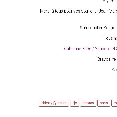
A y est 
Merci à tous pour vos soutiens, Jean-Marc,
Sans oublier Sergio 
Tous n
Catherine 3h56 / Ysabelle e
Bravos, fél
Res
chierry j'y cours
cjc
photos
paris
m