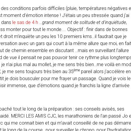
s conditions parfois difficiles (pluie, températures négatives e
e est moment d’émotion intense ! J’étais un peu stressée quand j’ai
r dans
le sas de 4 h
…
grand moment de solitude et d’inquiétude
,
s monter pour tout le monde.... Objectif : finir dans de bonnes
t droit m’inquiète un peu les 10 premiers kms…il faudrait que je
rsation avec un gars qui court à la même allure que moi, en fait 
out de chemin ensemble en discutant …mais en surveillant l’allure
erd de vue il pensait ne pas pouvoir tenir ce rythme plus longtemp
 n’ai plus mal au mollet, je me sens très bien…me voilà en mo
e
ème
, je me sens toujours très bien au 35
pareil alors j’accélère en
tit je dois bousculer pour me frayer un passage. Quand je vois le
isir immense, que d’émotions quand je franchis la ligne d’arrivée !
aché tout le long de la préparation : ses conseils avisés, ses
aidé. MERCI LES AMIS CJC, les marathoniens de l’an passé Jo e
rc qui me connait bien et qui m’avait conseillé de ne pas démarre
le long de la course…pour surveiller le chrono, pour l’hydratatio