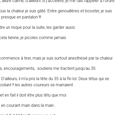
allure calme, d'ailleurs Si j'accélère, je me fais rappeler à l'ordre
us la chaleur je suis gâté. Entre genouillères et booster, je suis
presque en pantalon !!!
dre un risque pour la suite, les garder aussi.
cela tienne, je picoles comme jamais.
mmence à tirer, mais je suis surtout anesthésié par la chaleur.
ls, encouragements, soutiens me tractent jusqu'au 35.
illeurs, il m'a pris la tête du 35 à la fin lol. Deux têtus qui se
poilant !! les autres coureurs se marraient .
et en fait il doit être plus têtu que moi.
i en courant main dans la main...