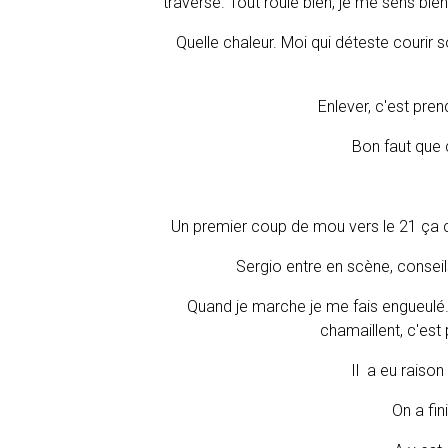
traverse. Tout roule bien, je me sens bien, 
Quelle chaleur. Moi qui déteste courir so
Enlever, c'est pren
Bon faut que 
Un premier coup de mou vers le 21 ça co
Sergio entre en scène, consei
Quand je marche je me fais engueulé. D'a
chamaillent, c'est 
Il a eu raison 
On a fin