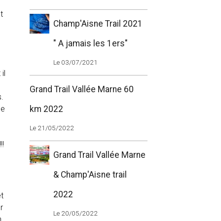
t
Champ'Aisne Trail 2021
" A jamais les 1ers"
Le 03/07/2021
il
Grand Trail Vallée Marne 60
s.
de
km 2022
Le 21/05/2022
!!
Grand Trail Vallée Marne
& Champ'Aisne trail
2022
t
r
Le 20/05/2022
n