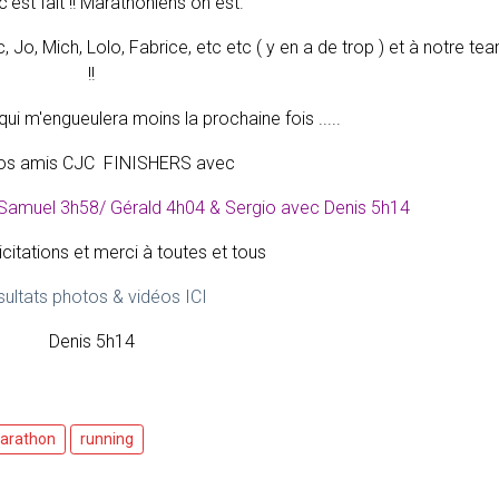
c'est fait !! Marathoniens on est.
 Jo, Mich, Lolo, Fabrice, etc etc ( y en a de trop ) et à notre te
!!
qui m'engueulera moins la prochaine fois .....
os amis CJC FINISHERS avec
t Samuel 3h58/ Gérald 4h04 & Sergio avec Denis 5h14
icitations et merci à toutes et tous
ultats photos & vidéos ICI
Denis 5h14
arathon
running