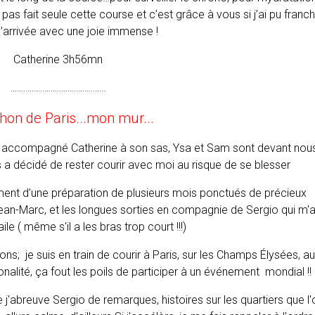
i pas fait seule cette course et c’est grâce à vous si j’ai pu franch
 d’arrivée avec une joie immense !
Catherine 3h56mn
.............................................
hon de Paris...mon mur...
On a accompagné Catherine à son sas, Ysa et Sam sont devant nous
 a décidé de rester courir avec moi au risque de se blesser
ment d'une préparation de plusieurs mois ponctués de précieux
an-Marc, et les longues sorties en compagnie de Sergio qui m'
ile ( même s'il a les bras trop court !!!)
s; je suis en train de courir à Paris, sur les Champs Élysées, a
onalité, ça fout les poils de participer à un événement mondial !!
e j'abreuve Sergio de remarques, histoires sur les quartiers que l'