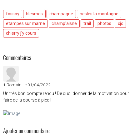
fossoy
blesmes
champagne
nesles la montagne
etampes sur marne
champ'aisne
trail
photos
cjc
chierry j'y cours
Commentaires
1
Romain
Le 01/04/2022
Un très bon compte rendu ! De quoi donner de la motivation pour
faire de la course à pied !
Ajouter un commentaire