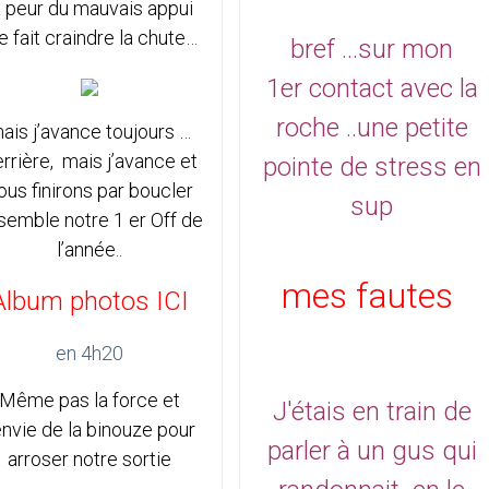
a peur du mauvais appui
 fait craindre la chute…
bref ...sur mon
1er contact avec la
roche ..une petite
ais j’avance toujours …
rrière, mais j’avance et
pointe de stress en
ous finirons par boucler
sup
semble notre 1 er Off de
l’année..
mes fautes
Album photos ICI
en 4h20
Même pas la force et
J'étais en train de
’envie de la binouze pour
parler à un gus qui
arroser notre sortie