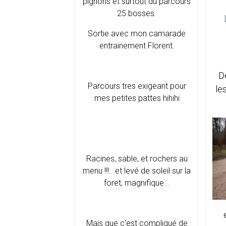
pignons et surtout du parcours
25 bosses.
Sortie avec mon camarade
entrainement Florent.
D
Parcours tres exigeant pour
le
mes petites pattes hihihi
Racines, sable, et rochers au
menu !!!...et levé de soleil sur la
foret, magnifique...
Mais que c'est compliqué de