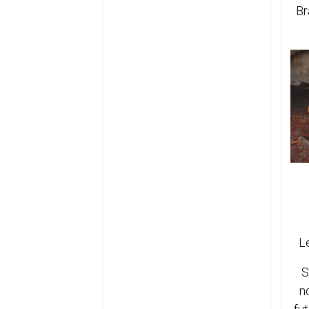
Br
L
S
n