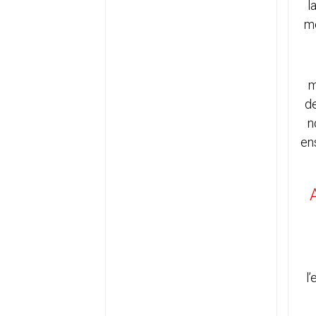
l
me
m
de
n
en
l