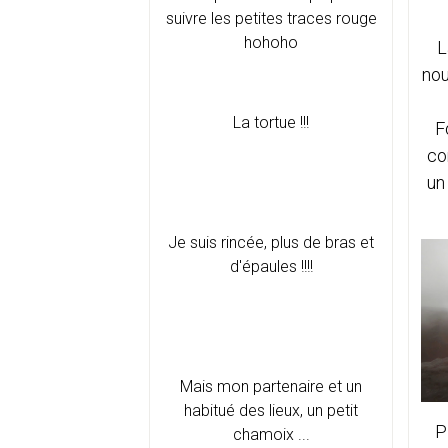
suivre les petites traces rouge
hohoho
L
nou
La tortue !!!
F
co
un
Je suis rincée, plus de bras et
d'épaules !!!!
Mais mon partenaire et un
habitué des lieux, un petit
P
chamoix ...