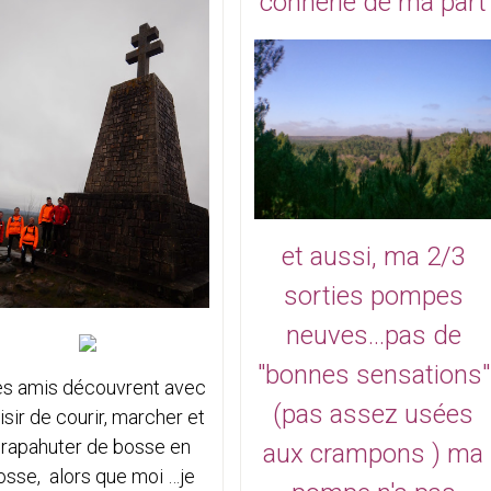
connerie de ma part
et aussi, ma 2/3
sorties pompes
neuves...pas de
"bonnes sensations"
s amis découvrent avec
(pas assez usées
isir de courir, marcher et
rapahuter de bosse en
aux crampons ) ma
osse, alors que moi …je