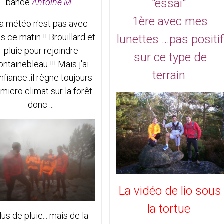
"essai"
bande
Antoine M
...
1ère avec mes
a météo n'est pas avec
s ce matin !! Brouillard et
lunettes ...pas positif
pluie pour rejoindre
sur ce type de
ontainebleau !!! Mais j'ai
terrain
nfiance..il règne toujours
 micro climat sur la forêt
donc ...
La vidéo de lio sous
la tortue
lus de pluie... mais de la