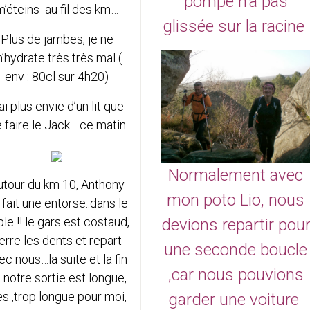
pompe n'a pas
m’éteins au fil des km…
glissée sur la racine
Plus de jambes, je ne
’hydrate très très mal (
env : 80cl sur 4h20)
ai plus envie d’un lit que
 faire le Jack .. ce matin
Normalement avec
utour du km 10, Anthony
mon poto Lio, nous
 fait une entorse..dans le
le !! le gars est costaud,
devions repartir pou
erre les dents et repart
une seconde boucle
ec nous…la suite et la fin
,car nous pouvions
 notre sortie est longue,
ès ,trop longue pour moi,
garder une voiture