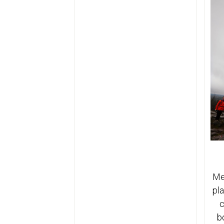
Me
pla
c
b