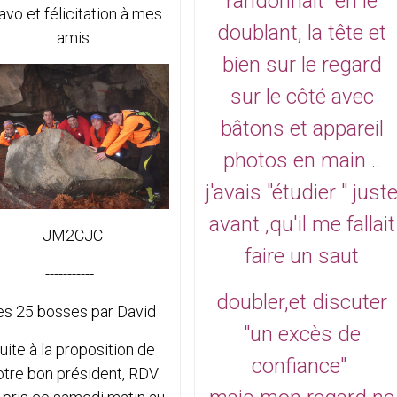
randonnait en le
avo et félicitation à mes
doublant, la tête et
amis
bien sur le regard
sur le côté
avec
bâtons et appareil
photos en main ..
j'avais "étudier " just
avant ,qu'il me fallait
JM2CJC
faire un saut
-----------
doubler,et discuter
es 25 bosses par David
"un excès de
uite à la proposition de
confiance"
otre bon président, RDV