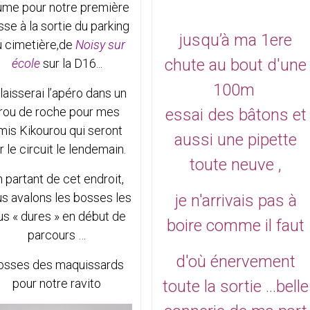
ume pour notre première
se à la sortie du parking
jusqu’à ma 1ere
u cimetière,de
Noisy sur
chute au bout d'une
école
sur la D16...
100m
 laisserai l’apéro dans un
rou de roche pour mes
essai des bâtons
et
mis Kikourou qui seront
aussi une pipette
r le circuit le lendemain.
toute neuve ,
 partant de cet endroit,
s avalons les bosses les
je n'arrivais pas à
us « dures » en début de
boire comme il faut
parcours …
d'où énervement
osses des maquissards
pour notre ravito
toute la sortie
...belle