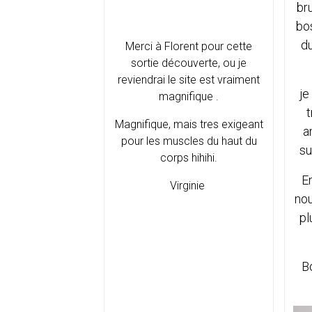
br
bos
d
Merci à Florent pour cette
sortie découverte, ou je
reviendrai le site est vraiment
je
magnifique .
t
Magnifique, mais tres exigeant
a
pour les muscles du haut du
su
corps hihihi.
En
Virginie
nou
pl
B