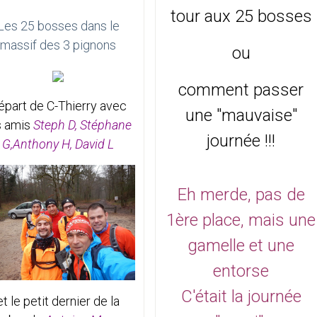
tour aux 25 bosses
Les 25 bosses dans le
massif des 3 pignons
ou
comment passer
épart de C-Thierry avec
une "mauvaise"
s amis
Steph D, Stéphane
journée !!!
G,Anthony H, David L
Eh merde, pas de
1ère place, mais une
gamelle et une
entorse
C'était la journée
et le petit dernier de la