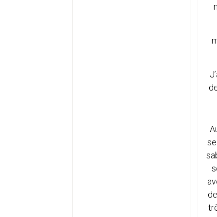
m
J’
de
A
se
sab
s
av
de
tr