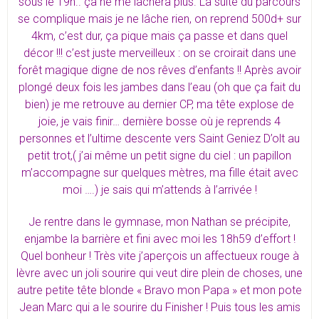
sous le 19h.. ça ne me lâchera plus. La suite du parcours
se complique mais je ne lâche rien, on reprend 500d+ sur
4km, c’est dur, ça pique mais ça passe et dans quel
décor !!! c’est juste merveilleux : on se croirait dans une
forêt magique digne de nos rêves d’enfants !! Après avoir
plongé deux fois les jambes dans l’eau (oh que ça fait du
bien) je me retrouve au dernier CP, ma tête explose de
joie, je vais finir… dernière bosse où je reprends 4
personnes et l’ultime descente vers Saint Geniez D’olt au
petit trot,( j’ai même un petit signe du ciel : un papillon
m’accompagne sur quelques mètres, ma fille était avec
moi ….) je sais qui m’attends à l’arrivée !
Je rentre dans le gymnase, mon Nathan se précipite,
enjambe la barrière et fini avec moi les 18h59 d’effort !
Quel bonheur ! Très vite j’aperçois un affectueux rouge à
lèvre avec un joli sourire qui veut dire plein de choses, une
autre petite tête blonde « Bravo mon Papa » et mon pote
Jean Marc qui a le sourire du Finisher ! Puis tous les amis