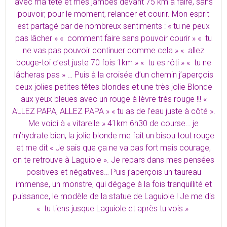
avec ma tête et mes jambes devant 75 km à faire, sans
pouvoir, pour le moment, relancer et courir. Mon esprit
est partagé par de nombreux sentiments : « tu ne peux
pas lâcher » « comment faire sans pouvoir courir » « tu
ne vas pas pouvoir continuer comme cela » « allez
bouge-toi c’est juste 70 fois 1km » « tu es rôti » « tu ne
lâcheras pas » … Puis à la croisée d’un chemin j’aperçois
deux jolies petites têtes blondes et une très jolie Blonde
aux yeux bleues avec un rouge à lèvre très rouge !!! «
ALLEZ PAPA, ALLEZ PAPA » « tu as de l’eau juste à côté ».
Me voici à « vitarelle » 41km 6h30 de course… je
m’hydrate bien, la jolie blonde me fait un bisou tout rouge
et me dit « Je sais que ça ne va pas fort mais courage,
on te retrouve à Laguiole ». Je repars dans mes pensées
positives et négatives… Puis j’aperçois un taureau
immense, un monstre, qui dégage à la fois tranquillité et
puissance, le modèle de la statue de Laguiole ! Je me dis
« tu tiens jusque Laguiole et après tu vois »