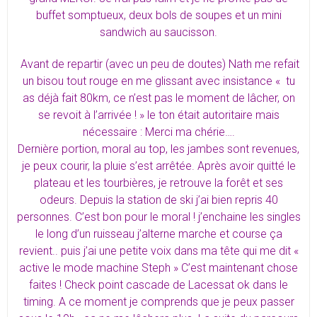
buffet somptueux, deux bols de soupes et un mini
sandwich au saucisson.
Avant de repartir (avec un peu de doutes) Nath me refait
un bisou tout rouge en me glissant avec insistance « tu
as déjà fait 80km, ce n’est pas le moment de lâcher, on
se revoit à l’arrivée ! » le ton était autoritaire mais
nécessaire : Merci ma chérie….
Dernière portion, moral au top, les jambes sont revenues,
je peux courir, la pluie s’est arrêtée. Après avoir quitté le
plateau et les tourbières, je retrouve la forêt et ses
odeurs. Depuis la station de ski j’ai bien repris 40
personnes. C’est bon pour le moral ! j’enchaine les singles
le long d’un ruisseau j’alterne marche et course ça
revient.. puis j’ai une petite voix dans ma tête qui me dit «
active le mode machine Steph » C’est maintenant chose
faites ! Check point cascade de Lacessat ok dans le
timing. A ce moment je comprends que je peux passer