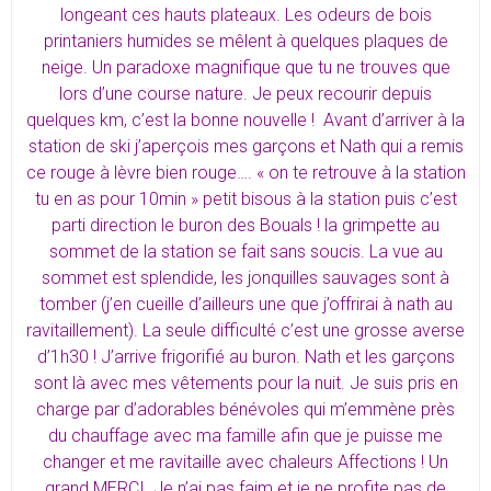
longeant ces hauts plateaux. Les odeurs de bois
printaniers humides se mêlent à quelques plaques de
neige. Un paradoxe magnifique que tu ne trouves que
lors d’une course nature. Je peux recourir depuis
quelques km, c’est la bonne nouvelle ! Avant d’arriver à la
station de ski j’aperçois mes garçons et Nath qui a remis
ce rouge à lèvre bien rouge…. « on te retrouve à la station
tu en as pour 10min » petit bisous à la station puis c’est
parti direction le buron des Bouals ! la grimpette au
sommet de la station se fait sans soucis. La vue au
sommet est splendide, les jonquilles sauvages sont à
tomber (j’en cueille d’ailleurs une que j’offrirai à nath au
ravitaillement). La seule difficulté c’est une grosse averse
d’1h30 ! J’arrive frigorifié au buron. Nath et les garçons
sont là avec mes vêtements pour la nuit. Je suis pris en
charge par d’adorables bénévoles qui m’emmène près
du chauffage avec ma famille afin que je puisse me
changer et me ravitaille avec chaleurs Affections ! Un
grand MERCI. Je n’ai pas faim et je ne profite pas de