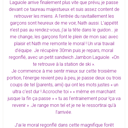
Laguiole arrive finalement plus vite que prévu, je passe
devant ce taureau majestueux et suis assez content de
retrouver les miens. A l’entrée du ravitaillement les
garçons sont heureux de me voir, Nath aussi. L’appétit
n’est pas au rendez-vous, j’ai la tête dans le guidon… je
me change, les garçons font le plein de mon sac avec
plaisir et Nath me remonte le moral ! Un vrai travail
d’équipe. Je récupère 30min puis je repars, moral
regonflé, avec un petit sandwich Jambon Laguiole. «On
te retrouve à la station de ski ».
Je commence à me sentir mieux sur cette troisième
portion, l’énergie revient peu à peu, je passe deux ou trois
coups de tel (parents, ami) qui ont les mots justes « un
ultra c’est dur ! Accroche toi » « même en marchant
jusque la fin ça passe » « tu as l’entrainement pour !ça va
revenir » .Je range mon tel et je ne le ressortirai qu’à
l’arrivée.
J’ai le moral regonflé dans cette magnifique forêt