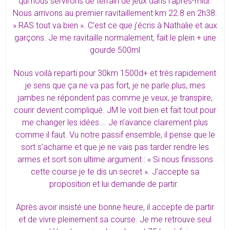
qui nous servirons de terrain de jeux dans l’après-midi.
Nous arrivons au premier ravitaillement km 22.8 en 2h38.
» RAS tout va bien ». C’est ce que j’écris à Nathalie et aux
garçons. Je me ravitaille normalement, fait le plein + une
gourde 500ml
Nous voilà reparti pour 30km 1500d+ et très rapidement
je sens que ça ne va pas fort, je ne parle plus, mes
jambes ne répondent pas comme je veux, je transpire,
courir devient compliqué. JM le voit bien et fait tout pour
me changer les idées…. Je n’avance clairement plus
comme il faut. Vu notre passif ensemble, il pense que le
sort s’acharne et que je ne vais pas tarder rendre les
armes et sort son ultime argument : « Si nous finissons
cette course je te dis un secret ». J’accepte sa
proposition et lui demande de partir.
Après avoir insisté une bonne heure, il accepte de partir
et de vivre pleinement sa course. Je me retrouve seul