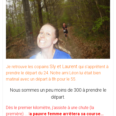
Sly et Laurent
Je retrouve les copains
qui s’apprêtent à
prendre le départ du 24. Notre ami Léon lui était bien
matinal avec un départ à 8h pour le 55.
Nous sommes un peu moins de 300 à prendre le
départ.
Dès le premier kilomètre, j'assiste à une chute (la
première) ... l
a pauvre femme arrêtera sa course...