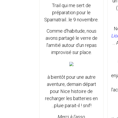
un
Trail qui me sert de
préparation pour le
Sparnatrail...le 9 novembre.
N
Comme d'habitude, nous
Lio
avons partagé le verre de
… 
l'amitié autour d'un repas
improvisé sur place.
en
à bientôt pour une autre
aventure, demain départ
l'a
pour Nice histoire de
recharger les batteries en
...pluie parait-il ! snif!
Merci à l'asso