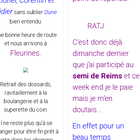
Lionel, Corentin et
idier
sans oublier
Dune
bien entendu.
RATJ
e bonne heure de route
C’est donc déjà
et nous arrivons à
Fleurines.
dimanche dernier
que j’ai participé au
semi de Reims
et ce
Retrait des dossards,
week end je le paie
ravitaillement à la
mais je m’en
boulangerie et à la
doutais...
superette du coin.
Il ne reste plus qu'à se
En effet pour un
nger pour être fin prêt à
beau temps
artir dans les chemins.