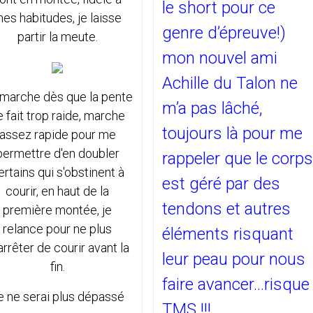
le short pour ce
es habitudes, je laisse
genre d’épreuve!)
partir la meute.
mon nouvel ami
Achille du Talon ne
marche dès que la pente
m’a pas lâché,
e fait trop raide, marche
toujours là pour me
assez rapide pour me
permettre d'en doubler
rappeler que le corps
ertains qui s'obstinent à
est géré par des
courir, en haut de la
tendons et autres
première montée, je
relance pour ne plus
éléments risquant
arrêter de courir avant la
leur peau pour nous
fin.
faire avancer...risque
e ne serai plus dépassé
TMS !!!