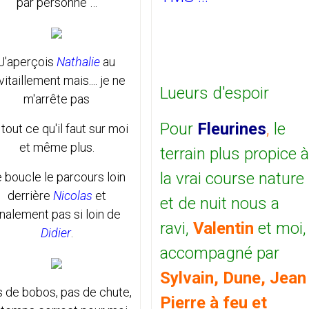
par personne …
J'aperçois
Nathalie
au
vitaillement mais.... je ne
Lueurs d'espoir
m'arrête pas
Pour
Fleurines
,
le
i tout ce qu'il faut sur moi
et même plus.
terrain plus propice à
la vrai course nature
 boucle le parcours loin
derrière
Nicolas
et
et de nuit nous a
inalement pas si loin de
ravi,
Valentin
et moi,
Didier
.
accompagné par
Sylvain, Dune, Jean
 de bobos, pas de chute,
Pierre à feu et