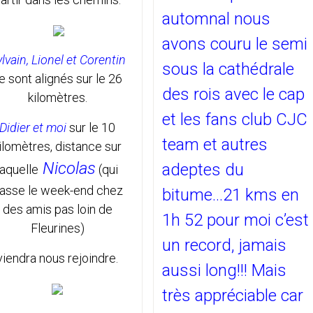
automnal nous
avons couru le semi
lvain, Lionel et Corentin
sous la cathédrale
e sont alignés sur le 26
des rois avec le cap
kilomètres.
et les fans club CJC
Didier et moi
sur le 10
team et autres
ilomètres, distance sur
Nicolas
adeptes du
laquelle
(qui
asse le week-end chez
bitume...21 kms en
des amis pas loin de
1h 52 pour moi c’est
Fleurines)
un record, jamais
viendra nous rejoindre.
aussi long!!! Mais
très appréciable car