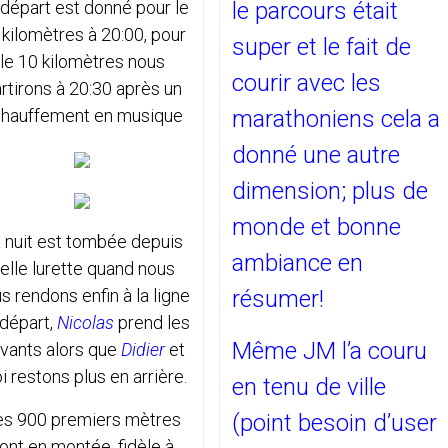
départ est donné pour le
le parcours était
 kilomètres à 20:00, pour
super et le fait de
le 10 kilomètres nous
courir avec les
rtirons à 20:30 après un
hauffement en musique
marathoniens cela a
donné une autre
dimension; plus de
monde et bonne
 nuit est tombée depuis
ambiance en
elle lurette quand nous
s rendons enfin à la ligne
résumer!
départ,
Nicolas
prend les
Même JM l’a couru
vants alors que
Didier
et
 restons plus en arrière.
en tenu de ville
es 900 premiers mètres
(point besoin d’user
ont en montée, fidèle à