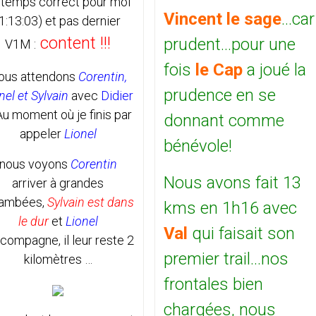
 temps correct pour moi
Vincent le
sage
...car
(1:13:03) et pas dernier
content !!!
prudent...pour une
V1M :
fois
le Cap
a joué la
ous attendons
Corentin,
prudence en se
nel et Sylvain
avec
Didier
Au moment où je finis par
donnant comme
appeler
Lionel
bénévole!
nous voyons
Corentin
Nous avons fait 13
arriver à grandes
jambées,
Sylvain est dans
kms en 1h16 avec
le dur
et
Lionel
Val
qui faisait son
ccompagne, il leur reste 2
premier trail...nos
kilomètres …
frontales bien
chargées, nous