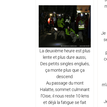
m
Je 
s
La deuxième heure est plus
lente et plus dure aussi,.
c
Des petits singles englués,
ça monte plus que ça
descend.
Au passage du mont
m'
Halatte, sommet culminant
l'Oise, il nous reste 10 kms
J
et déjà la fatigue se fait