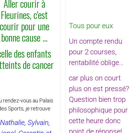
Aller courir à
Fleurines, c'est
courir pour une
Tous pour eux
bonne cause …
Un compte rendu
celle des enfants
pour 2 courses,
tteints de cancer
rentabilité oblige...
car plus on court
plus on est pressé?
Question bien trop
u rendez-vous au Palais
des Sports, je retrouve
philosophique pour
cette heure donc
Nathalie
, Sylvain,
point de réponse!