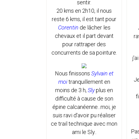
sentir.
20 kms en 2h10, il nous
reste 6 kms, il est tant pour
Corentin
de lâcher les
chevaux et il part devant
ra
pour rattraper des
concurrents de sa pointure.
j'a
Nous finissons
Sylvain et
Je
moi
tranquillement en
moins de 3 h,
Sly
plus en
f
difficulté à cause de son
épine calcanéenne...moi, je
suis ravi d'avoir pu réaliser
ce trail technique avec mon
Pas
ami le Sly..