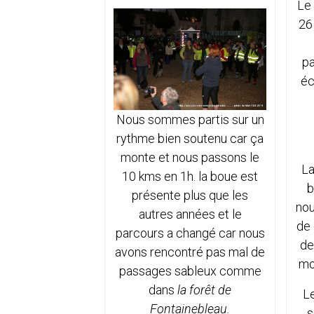
Le 
26
pa
éc
Nous sommes partis sur un
rythme bien soutenu car ça
monte et nous passons le
La
10 kms en 1h. la boue est
b
présente plus que les
nou
autres années et le
de 
parcours a changé car nous
de
avons rencontré pas mal de
moi
passages sableux comme
dans
la forêt de
L
Fontainebleau.
s