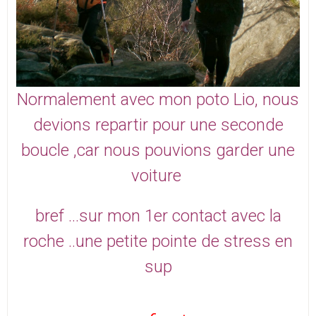
Normalement avec mon poto Lio, nous
devions repartir pour une seconde
boucle ,car nous pouvions garder une
voiture
bref ...sur mon 1er contact avec la
roche ..une petite pointe de stress en
sup