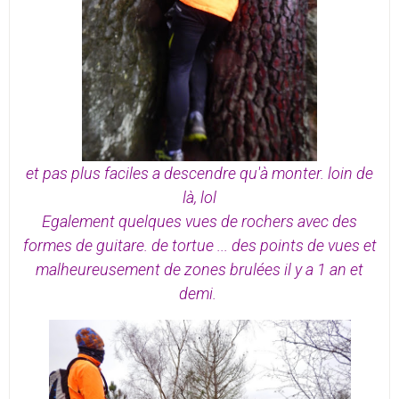
et pas plus faciles a descendre qu'à monter. loin de
là, lol
Egalement quelques vues de rochers avec des
formes de guitare. de tortue ... des points de vues et
malheureusement de zones brulées il y a 1 an et
demi.