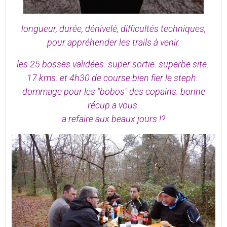
longueur, durée, dénivelé, difficultés techniques,
pour appréhender les trails à venir.
les 25 bosses validées. super sortie. superbe site.
17 kms. et 4h30 de course.bien fier le steph.
dommage pour les "bobos" des copains. bonne
récup a vous.
a refaire aux beaux jours !?