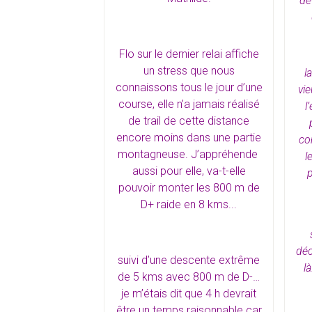
de
Flo sur le dernier relai affiche
un stress que nous
l
connaissons tous le jour d’une
vi
course, elle n’a jamais réalisé
l
de trail de cette distance
encore moins dans une partie
co
montagneuse. J’appréhende
l
aussi pour elle, va-t-elle
p
pouvoir monter les 800 m de
D+ raide en 8 kms...
déc
suivi d’une descente extrême
l
de 5 kms avec 800 m de D-…
je m’étais dit que 4 h devrait
être un temps raisonnable car