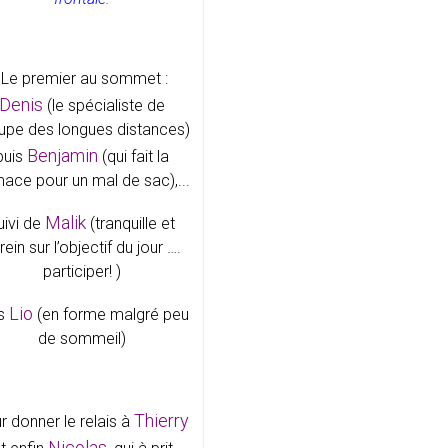
Le premier au sommet :
Denis
(le spécialiste de
upe des longues distances)
Benjamin
puis
(qui fait la
mace pour un mal de sac),...
Malik
uivi de
(tranquille et
rein sur l’objectif du jour ….
participer! )
Lio
s
(en forme malgré peu
de sommeil)
Thierry
r donner le relais à
Nicolas