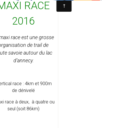
MAXI RACE
2016
maxi race est une grosse
organisation de trail de
ute savoie autour du lac
d’annecy.
ertical race : 4km et 900m
de dénivelé
xi race à deux, à quatre ou
seul (soit 86km)