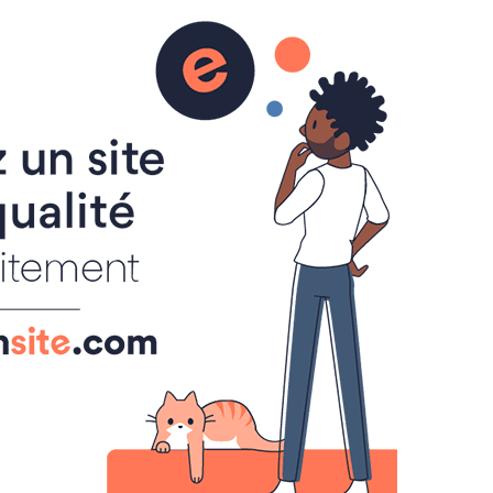
FF DÉFI CCC
BOUTIQUE
0
L'INFERNAL DU BOIS
Derniers billets
Vidéo Champ'Aisne Trail 2021
Le 04/07/2021
Rataf'Aisne Trail
2021...Jusqu'à l'os
Le 04/07/2021
La bidoche et le dossard
Le 04/07/2021