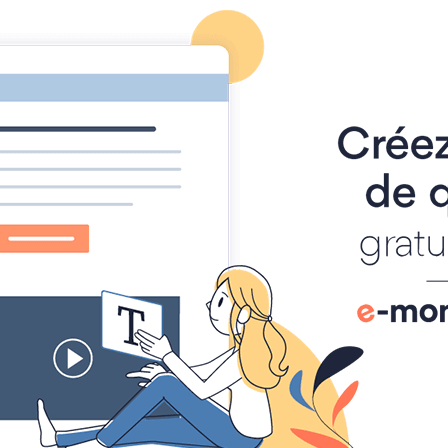
Y
TAMP'TROLLS
GRAND TRAIL VALLÉE MARNE
LA CHARTE
CONTACT
O
Dans
2016
i Race 2016 photos &
ltats
02/06/2016