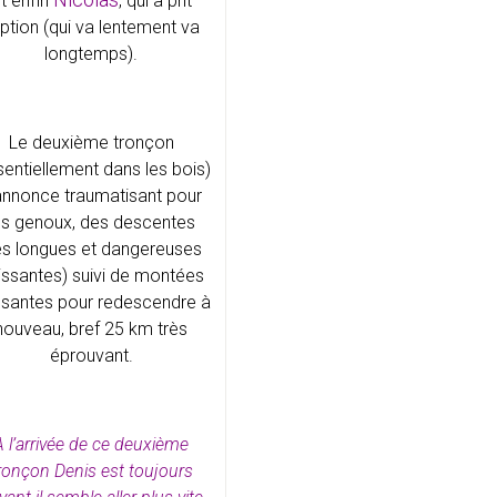
t enfin
, qui à prit
option (qui va lentement va
longtemps).
Le deuxième tronçon
sentiellement dans les bois)
annonce traumatisant pour
es genoux, des descentes
ès longues et dangereuses
lissantes) suivi de montées
santes pour redescendre à
nouveau, bref 25 km très
éprouvant.
A l’arrivée de ce deuxième
ronçon Denis est toujours