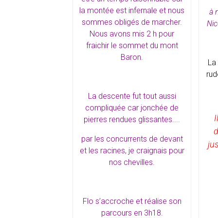
la montée est infernale et nous
à 
sommes obligés de marcher.
Nic
Nous avons mis 2 h pour
fraichir le sommet du mont
Baron.
La 
rud
La descente fut tout aussi
compliquée car jonchée de
I
pierres rendues glissantes....
d
par les concurrents de devant
ju
et les racines, je craignais pour
nos chevilles.
Flo s’accroche et réalise son
parcours en 3h18.