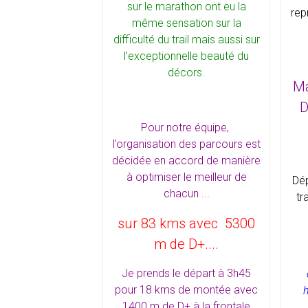
sur le marathon ont eu la
rep
même sensation sur la
difficulté du trail mais aussi sur
l’exceptionnelle beauté du
décors.
Ma
D
Pour notre équipe,
l’organisation des parcours est
décidée en accord de manière
à optimiser le meilleur de
Dép
chacun ...
tr
sur 83 kms avec 5300
m de D+....
Je prends le départ à 3h45
pour 18 kms de montée avec
h
1400 m de D+ à la frontale