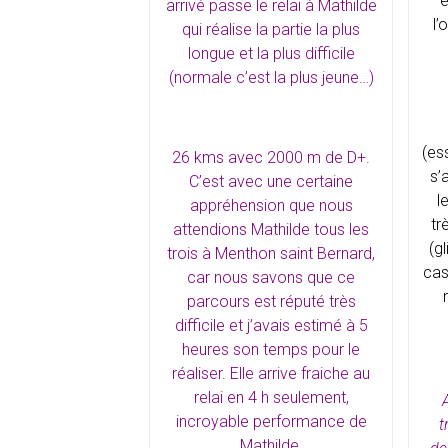
e
arrivé passe le relai à Mathilde
l’
qui réalise la partie la plus
longue et la plus difficile
(normale c’est la plus jeune…)
(es
26 kms avec 2000 m de D+.
s’
C’est avec une certaine
l
appréhension que nous
tr
attendions Mathilde tous les
(g
trois à Menthon saint Bernard,
cas
car nous savons que ce
parcours est réputé très
difficile et j’avais estimé à 5
heures son temps pour le
réaliser. Elle arrive fraiche au
relai en 4 h seulement,
incroyable performance de
t
Mathilde.