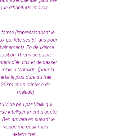
vant il semble aller plus vite
que d’habitude et avoir...
a forme (impressionnant le
eux qui fête ses 51 ans pour
’événement). En deuxième
position Thierry se pointe
ntent d’en finir et de passer
e relais a Mathilde (pour la
artie la plus dure du trail :
26km et un dénivelé de
malade)
suivi de peu par Malik qui
ide intelligemment d’arrêter
à. Ben arrivera en suivant le
visage marquait mais
déterminer...