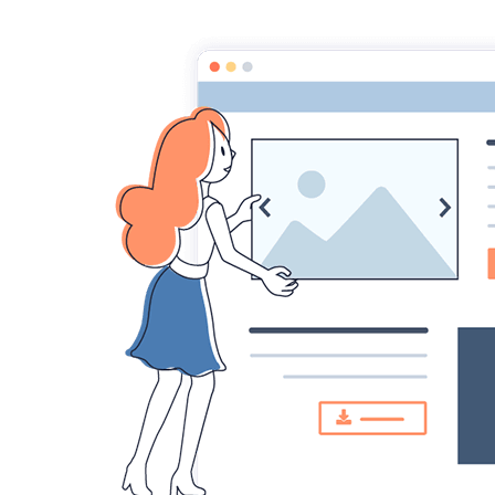
ACCUEIL
OFF CHAMP'TRAIL CHIERR
maxi race
Dans
2016
Maxi Race, relais, photos,
Max
résultats 2016
resu
Le 03/06/2016
Le 