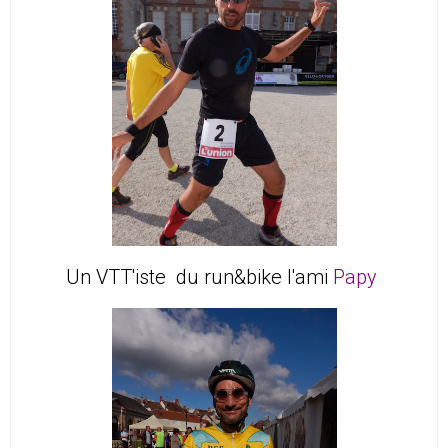
Un VTT'iste du run&bike l'ami
Papy