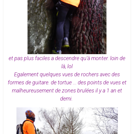
et pas plus faciles a descendre qu'à monter. loin de
là, lol
Egalement quelques vues de rochers avec des
formes de guitare. de tortue ... des points de vues et
malheureusement de zones brulées il y a 1 an et
demi.