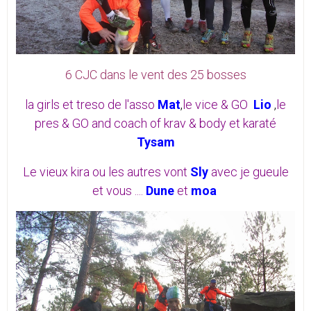
6 CJC dans le vent des 25 bosses
la girls et treso de l'asso
Mat
,
le vice & GO
Lio
,
le
pres & GO and coach of krav & body et karaté
Tysam
Le vieux kira ou les autres vont
Sly
avec je gueule
et vous ....
Dune
et
moa