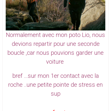
Normalement avec mon poto Lio, nous
devions repartir pour une seconde
boucle ,car nous pouvions garder une
voiture
bref ...sur mon 1er contact avec la
roche ..une petite pointe de stress en
sup