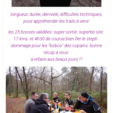
longueur, durée, dénivelé, difficultés techniques,
pour appréhender les trails à venir.
les 25 bosses validées. super sortie. superbe site.
17 kms. et 4h30 de course.bien fier le steph.
dommage pour les "bobos" des copains. bonne
récup a vous.
a refaire aux beaux jours !?