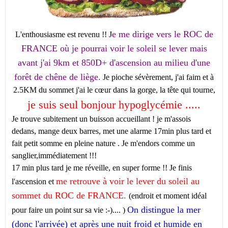
e me dirige vers le ROC de
L'enthousiasme est revenu !! J
FRANCE où je pourrai voir le soleil se lever mais
avant j'ai 9km et 850D+ d'ascension au milieu d'une
forêt de chêne de liège.
Je pioche sévèrement, j'ai faim et à
2.5KM du sommet j'ai le cœur dans la gorge, la tête qui tourne,
je suis seul bonjour hypoglycémie .....
Je trouve subitement un buisson accueillant ! je m'assois
dedans, mange deux barres, met une alarme 17min plus tard et
fait petit somme en pleine nature . Je m'endors comme un
sanglier,immédiatement !!!
17 min plus tard je me réveille, en super forme !! Je finis
me retrouve à voir le lever du soleil au
l'ascension et
sommet du ROC de FRANCE.
(endroit et moment idéal
On distingue la mer
pour faire un point sur sa vie :-).... )
(donc l'arrivée) et après une nuit froid et humide en