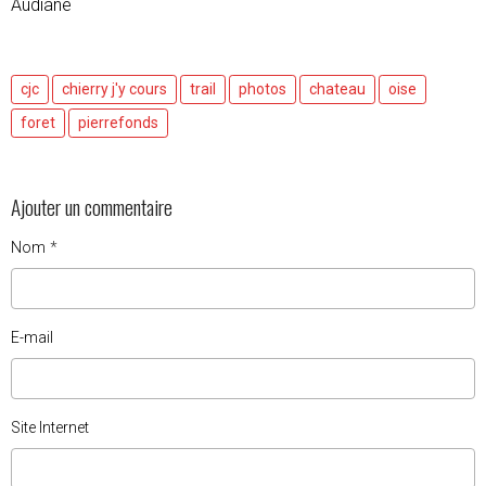
Audiane
cjc
chierry j'y cours
trail
photos
chateau
oise
foret
pierrefonds
Ajouter un commentaire
Nom
E-mail
Site Internet