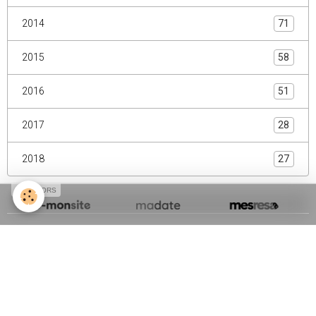
2013
72
2014
71
2015
58
2016
51
2017
28
2018
27
SPONSORS
Créer un site internet avec e-monsite
Signaler un contenu illicite sur ce site