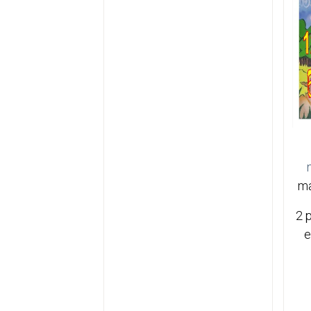
ma
2 
e