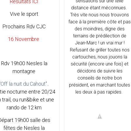
sensations sur une telle
Resultats ICI
distance étant méconnues.
Vive le sport
Très vite nous nous trouvons
face à la première côte et pas
Prochains Rdv CJC
des moindres, digne des
terrains de prédilection de
16 Novembre
Jean-Marc ! un vrai mur !
Refusant de griller toutes nos
cartouches, nous jouons la
Rdv 19h00 Nesles la
sécurité (encore une fois) et
montagne
décidons de suivre les
conseils de notre bon
"Off la nuit du Cahout"
.
.
président, en marchant toutes
tie nocturne entre 20/24
les deux à pas rapides.
 trail, ou run&bike et une
rando de 12 km
Départ 19h00 salle des
fêtes de Nesles la