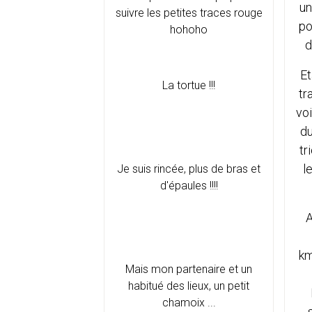
un
suivre les petites traces rouge
po
hohoho
d
Et
La tortue !!!
tr
voi
du
tr
l
Je suis rincée, plus de bras et
d'épaules !!!!
A
km
Mais mon partenaire et un
habitué des lieux, un petit
chamoix ...