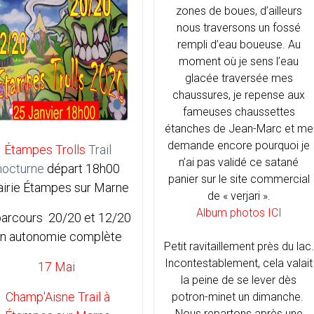
zones de boues, d’ailleurs
nous traversons un fossé
rempli d’eau boueuse. Au
moment où je sens l’eau
glacée traversée mes
chaussures, je repense aux
fameuses chaussettes
étanches de Jean-Marc et me
demande encore pourquoi je
Étampes Trolls
Trail
n’ai pas validé ce satané
nocturne
départ 18h00
panier sur le site commercial
irie Étampes sur Marne
de « verjari ».
Album photos ICI
parcours 20/20 et 12/20
n autonomie complète
Petit ravitaillement près du lac.
Incontestablement, cela valait
17 Mai
la peine de se lever dès
Champ'Aisne Trail à
potron-minet un dimanche.
Nous repartons après une