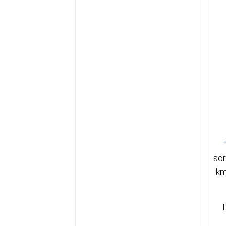
sor
km