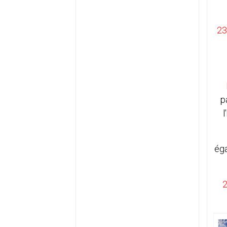
23
p
l
ég
2