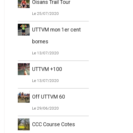
Oisans Trail Tour
Le 25/07/2020
UTTVM mon 1er cent
bornes
s
Le 13/07/2020
UTTVM +100
Le 13/07/2020
Off UTTVM 60
Le 29/06/2020
s
CCC Course Cotes