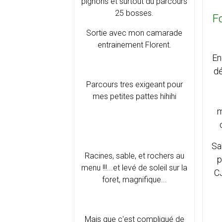
pignons et surtout du parcours
25 bosses.
F
Sortie avec mon camarade
entrainement Florent.
En
dé
Parcours tres exigeant pour
mes petites pattes hihihi
m
Sa
Racines, sable, et rochers au
p
menu !!!...et levé de soleil sur la
CJ
foret, magnifique...
Mais que c'est compliqué de