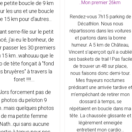
..Mon premier 26km
e petite boucle de 9 km
..
ur les uns et une boucle
Rendez-vous 7h15 parking de
e 15 km pour d'autres...
Décathlon. Nous nous
répartissons dans les voitures
ant serre-file sur le petit
et partons dans la bonne
acé, j'ai eu le bonheur, de
humeur. A 5 km de Château,
r passer les 30 premiers
Vincent s’aperçoit qu’il a oubli
 15 km...wahouuu que le
ses baskets de trail ! Pas facil
io de tète fonçait à "fond
de trouver un 48 sur place,
es bruyères" à travers la
nous faisons donc demi-tour.
foret !!!!....
Mes frayeurs nocturnes
prédisant une arrivée tardive e
lors forcement pas de
m’empêchant de retirer mon
photos du peloton 9
dossard à temps, se
...mais quelques photos
répétaient en boucle dans ma
de ma petite femme
tête. La chaussée glissante et
légèrement enneigée
Nath...qui sans aucune
entretient mon cardio…
sortie à tenue pour nos