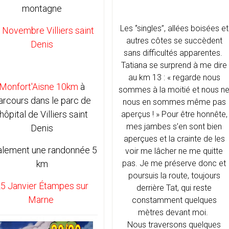
montagne
Les ‘’singles’’, allées boisées et
 Novembre Villiers saint
autres côtes se succèdent
Denis
sans difficultés apparentes.
Tatiana se surprend à me dire
au km 13 : « regarde nous
Monfort'Aisne 10km
à
sommes à la moitié et nous n
arcours dans le parc de
nous en sommes même pas
’hôpital de Villiers saint
aperçus ! » Pour être honnête,
mes jambes s’en sont bien
Denis
aperçues et la crainte de les
alement une randonnée 5
voir me lâcher ne me quitte
km
pas. Je me préserve donc et
poursuis la route, toujours
5 Janvier Étampes sur
derrière Tat, qui reste
Marne
constamment quelques
mètres devant moi.
Nous traversons quelques