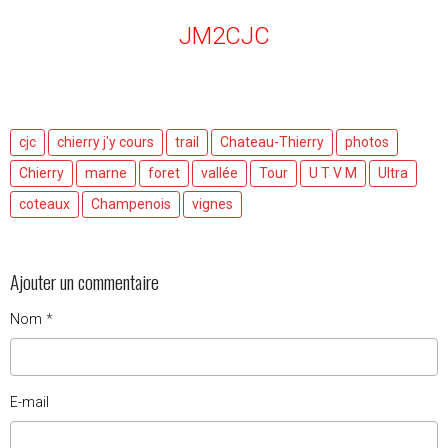
JM2CJC
cjc
chierry j'y cours
trail
Chateau-Thierry
photos
Chierry
marne
foret
vallée
Tour
U T V M
Ultra
coteaux
Champenois
vignes
Ajouter un commentaire
Nom
E-mail