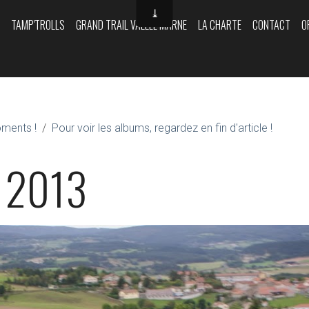
Y
TAMP'TROLLS
GRAND TRAIL VALLÉE MARNE
LA CHARTE
CONTACT
O
oments !
Pour voir les albums, regardez en fin d'article !
s 2013