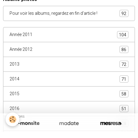
Pour voir les albums, regardez en fin d'article !
92
Année 2011
104
Année 2012
86
2013
72
2014
71
2015
58
2016
51
SPONSORS
2017
28