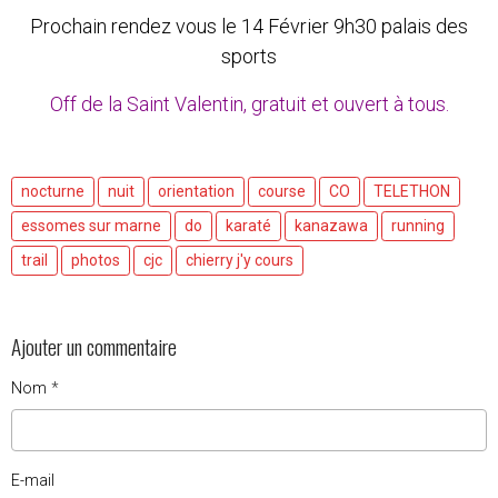
Prochain rendez vous le 14 Février 9h30 palais des
sports
Off de la Saint Valentin, gratuit et ouvert à tous.
nocturne
nuit
orientation
course
CO
TELETHON
essomes sur marne
do
karaté
kanazawa
running
trail
photos
cjc
chierry j'y cours
Ajouter un commentaire
Nom
E-mail