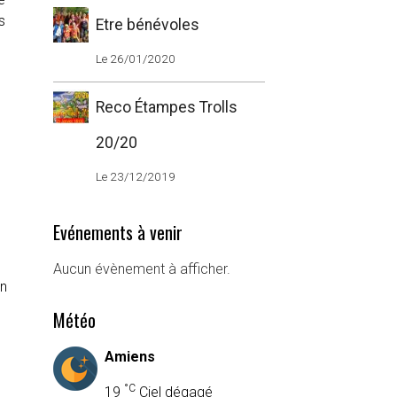
ns
Etre bénévoles
Le 26/01/2020
Reco Étampes Trolls
20/20
Le 23/12/2019
Evénements à venir
Aucun évènement à afficher.
un
Météo
Amiens
°C
19
Ciel dégagé