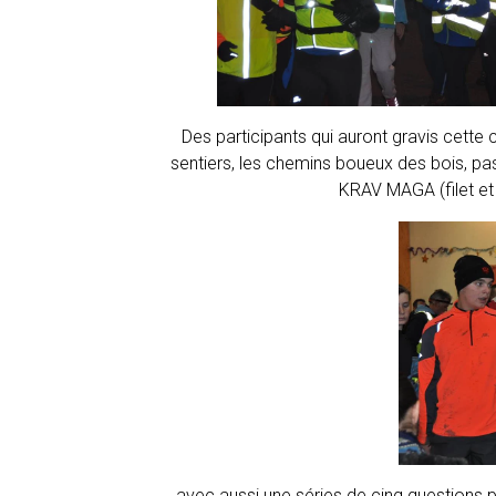
Des participants qui auront gravis cette
sentiers, les chemins boueux des bois, pa
KRAV MAGA (filet et 
avec aussi une séries de cinq questions po