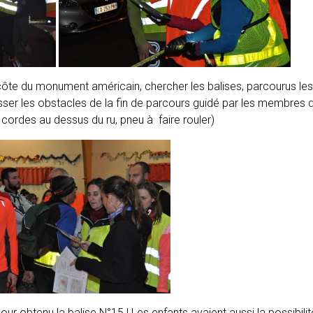
 côte du monument américain, chercher les balises, parcourus le
sser les obstacles de la fin de parcours guidé par les membres 
cordes au dessus du ru, pneu à faire rouler)
ur obtenu la balise N°15 ! Les enfants avaient aussi la possibilit