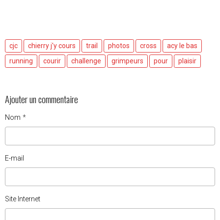
cjc
chierry j'y cours
trail
photos
cross
acy le bas
running
courir
challenge
grimpeurs
pour
plaisir
Ajouter un commentaire
Nom
E-mail
Site Internet