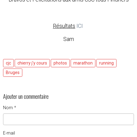
Résultats
ICI
Sam
cjc
chierry j'y cours
photos
marathon
running
Bruges
Ajouter un commentaire
Nom
E-mail