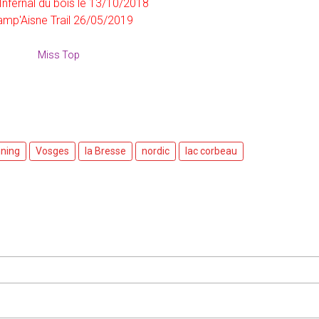
 l'Infernal du bois le 13/10/2018
mp'Aisne Trail 26/05/2019
Miss Top
nning
Vosges
la Bresse
nordic
lac corbeau