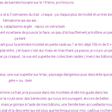
 pas de barrière horaire sur le 14 kms, je m'inscris.
et à 3 semaines du trail...craque.. ça claque plus de mollet et un tres be
hématome aie aie aie...
 cataplasme argile... repos on verra bien.
ent incertaine de pouvoir le faire, un peu d'échauffement je trottine un pe
ça tient.
arti pour la première montée en pente raide au 1 er km déjà 106 m de D +
plat entre, j'en bave c'est dur mais en marchant ça passe, je cours un p
ça craque) , la vue est superbe les cotes bien raides ( merci les bâtons
 yeux, une vue superbe sur le lac, passage dangereux puis descente que j
gère + ou - bien.
ermine ce trail, je la pousse dans les montées et elle me guide dans les
ns la route avec des bénévoles qui nous encouragent, encore de belles
 mais je grimpe à l'aide de mes bâtons, une famille bien accueillante no
 plat et la descente qui est plus que technique pour moi, cailloux rocher