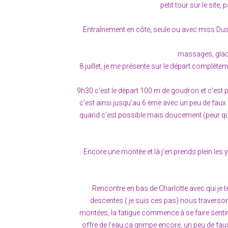
petit tour sur le site,
Entraînement en côte, seule ou avec miss Duss 
massages, glace,
8 juillet, je me présente sur le départ complètem
9h30 c'est le départ 100 m de goudron et c'est p
c'est ainsi jusqu'au 6 ème avec un peu de faux 
quand c'est possible mais doucement (peur que 
Encore une montée et là j'en prends plein les
Rencontre en bas de Charlotte avec qui je t
descentes ( je suis ces pas) nous traverso
montées, la fatigue commence à se faire sentir
offre de l'eau,ça grimpe encore, un peu de faux