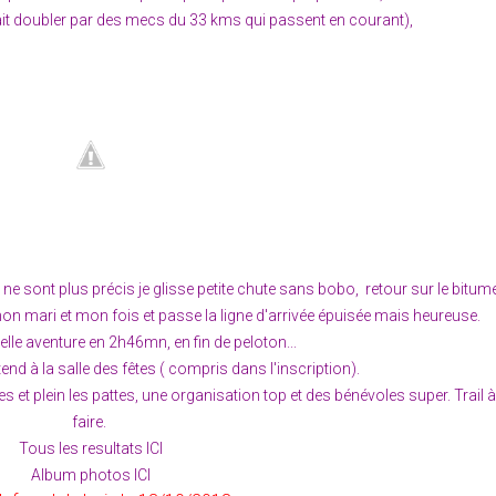
fait doubler par des mecs du 33 kms qui passent en courant),
s ne sont plus précis je glisse petite chute sans bobo, retour sur le bitum
c mon mari et mon fois et passe la ligne d'arrivée épuisée mais heureuse.
elle aventure en 2h46mn, en fin de peloton...
nd à la salle des fêtes ( compris dans l'inscription).
s et plein les pattes, une organisation top et des bénévoles super. Trail 
faire.
Tous les resultats ICI
Album photos ICI