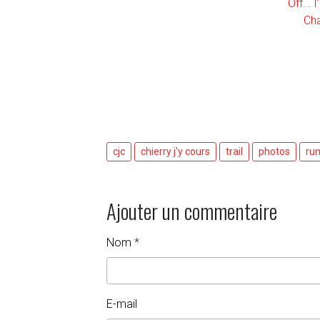
Off...
Cha
cjc
chierry j'y cours
trail
photos
ru
Ajouter un commentaire
Nom
E-mail