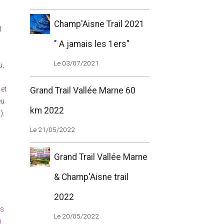
Champ'Aisne Trail 2021
l
" A jamais les 1ers"
Le 03/07/2021
u,
 et
Grand Trail Vallée Marne 60
eu
km 2022
).
Le 21/05/2022
e
Grand Trail Vallée Marne
& Champ'Aisne trail
2022
us
Le 20/05/2022
s