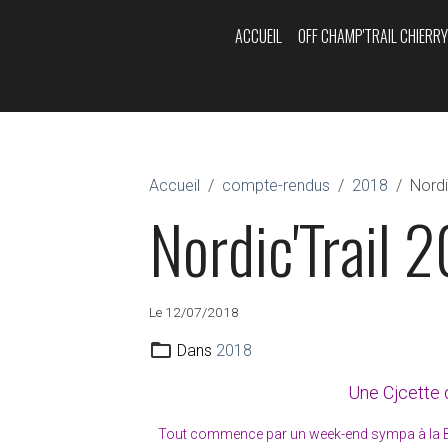
ACCUEIL
OFF CHAMP'TRAIL CHIERR
Accueil
compte-rendus
2018
Nordi
Nordic'Trail 
Le 12/07/2018
Dans
2018
Une Cjcette 
Tout commence par un week-end sympa à la Bress