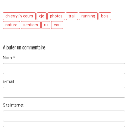
chierry j'y cours
cjc
photos
trail
running
bois
nature
sentiers
ru
eau
Ajouter un commentaire
Nom
E-mail
Site Internet