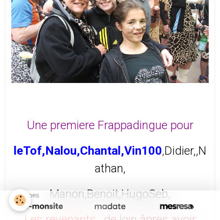
Une premiere Frappadingue pour
leTof,Nalou,Chantal,Vin100
,
Didier,
,N
athan,
Manon,Benoit,
Hugo
Seb,
SPONSORS
Les revenants
...de loin âpres avoir