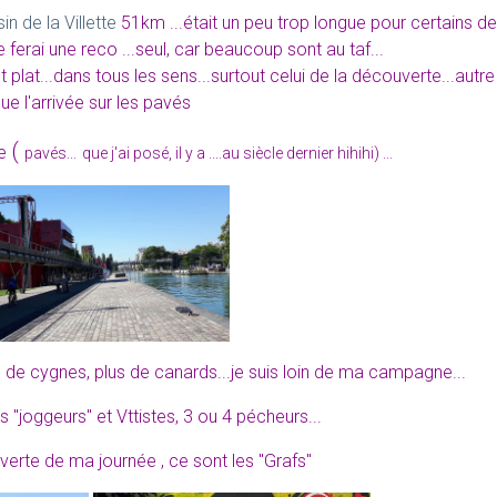
in de la Villette
51km ...était un peu trop longue pour certains de
e ferai une reco ...seul, car beaucoup sont au taf...
 plat...dans tous les sens...surtout celui de la découverte...autre
ue l'arrivée sur les pavés
(
te
pavés...
que j'ai posé, il y a ....au siècle dernier hihihi) ...
us de cygnes, plus de canards...je suis loin de ma campagne...
s "joggeurs" et Vttistes, 3 ou 4 pécheurs...
verte de ma journée , ce sont les "Grafs"