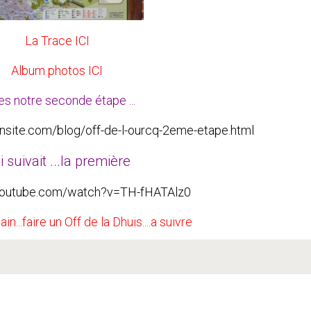
La Trace ICI
Album photos ICI
es notre seconde étape ...
onsite.com/blog/off-de-l-ourcq-2eme-etape.html
 suivait ...la
première
youtube.com/watch?v=TH-fHATAlz0
ain...faire un Off de la Dhuis....a suivre