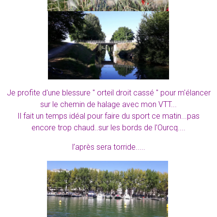
Je profite d'une blessure " orteil droit cassé " pour m'élancer
sur le chemin de halage avec mon VTT...
Il fait un temps idéal pour faire du sport ce matin...pas
encore trop chaud..sur les bords de l'Ourcq....
l’après
sera torride.....