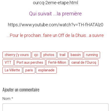
ourcq-2eme-etape.html
Qui suivait ...la
première
https://www.youtube.com/watch?v=TH-fHATAlz0
...Pour le prochain...faire un Off de la Dhuis....a suivre
chierry j'y cours
cjc
photos
trail
bassin
running
VTT
Port aux perches
Ferté-Milon
canal de l'Ourcq
La Villette
paris
esplanade
Ajouter un commentaire
Nom