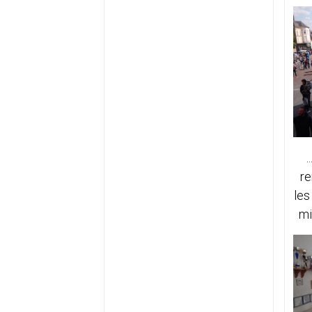
.
re
les
mi