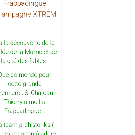
Frappadingue
hampagne XTREM
.a la découverte de la
llée de la Marne et de
la cité des fables .
Que de monde pour
cette grande
remiere...Si Chateau
Thierry aime La
Frappadingue ..
a team prehistorik's (
 cro-magnons) adore