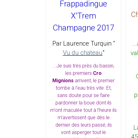
Frappadingue
C
X'Trem
Champagne 2017
Par Laurence Turquin "
..
Vu du chateau
"
va
...Je suis très près du bassin,
les premiers
Cro
Mignions
arrivent, le premier
tombe à l'eau très vite. Et,
p
sans doute pour se faire
pardonner la boue dont ils
m'ont maculée tout à l'heure ils
m'avertissent que dès le
dernier des leurs passé, ils
L
vont asperger tout le
45