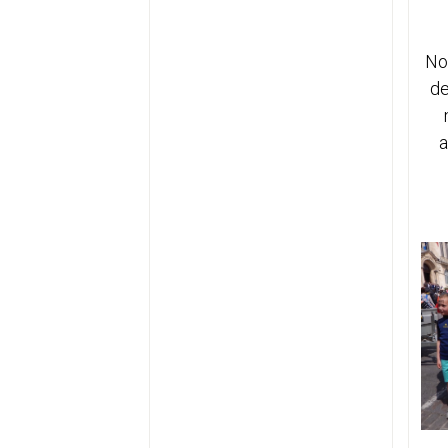
No
de
a