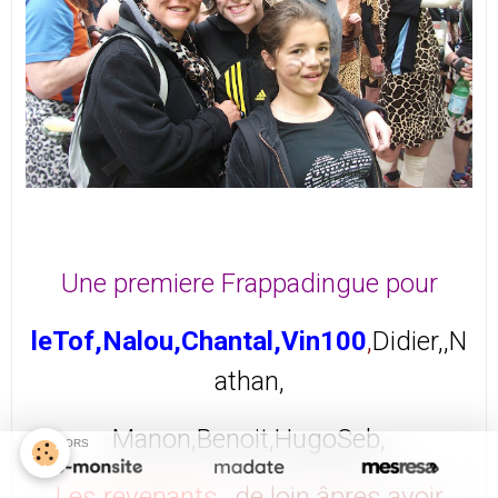
Une premiere Frappadingue pour
leTof,Nalou,Chantal,Vin100
,
Didier,
,N
athan,
Manon,Benoit,
Hugo
Seb,
SPONSORS
Les revenants
...de loin âpres avoir