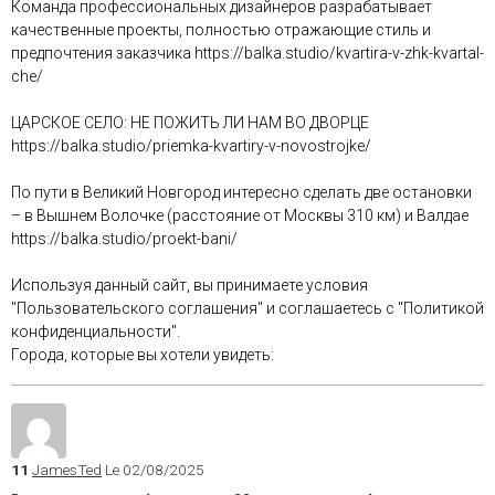
Команда профессиональных дизайнеров разрабатывает
качественные проекты, полностью отражающие стиль и
предпочтения заказчика https://balka.studio/kvartira-v-zhk-kvartal-
che/
ЦАРСКОЕ СЕЛО: НЕ ПОЖИТЬ ЛИ НАМ ВО ДВОРЦЕ
https://balka.studio/priemka-kvartiry-v-novostrojke/
По пути в Великий Новгород интересно сделать две остановки
– в Вышнем Волочке (расстояние от Москвы 310 км) и Валдае
https://balka.studio/proekt-bani/
Используя данный сайт, вы принимаете условия
"Пользовательского соглашения" и соглашаетесь с "Политикой
конфиденциальности".
Города, которые вы хотели увидеть:
11
JamesTed
Le 02/08/2025