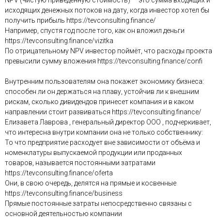
NPV (чистую приведённую стоимость) — это сумма входящих и
исходящих денежных потоков на дату, когда инвестор хотел бы
получить прибыль https://tevconsulting.finance/
Например, спустя год после того, как он вложил деньги
https://tevconsulting.finance/vizitka
По отрицательному NPV инвестор поймёт, что расходы проекта
превысили сумму вложения https://tevconsulting.finance/confi
Внутренним пользователям она покажет экономику бизнеса:
способен ли он держаться на плаву, устойчив ли к внешним
рискам, сколько дивидендов принесет компания и в каком
направлении стоит развиваться https://tevconsulting.finance/
Елизавета Лаврова , генеральный директор ООО , подчеркивает,
что интересна внутри компании она не только собственнику:
То что предприятие расходует вне зависимости от объёма и
номенклатуры выпускаемой продукции или проданных
товаров, называется постоянными затратами
https://tevconsulting.finance/oferta
Они, в свою очередь, делятся на прямые и косвенные
https://tevconsulting.finance/business
Прямые постоянные затраты непосредственно связаны с
основной деятельностью компании