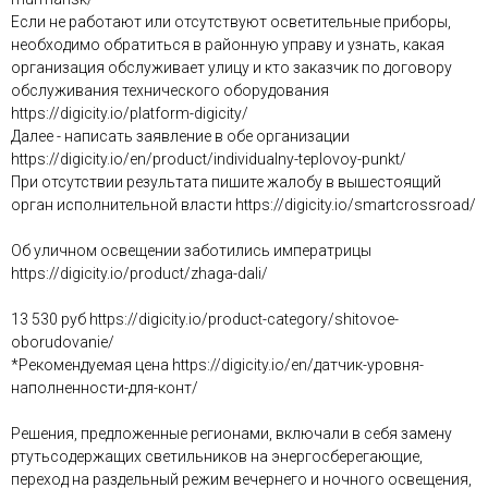
Если не работают или отсутствуют осветительные приборы,
необходимо обратиться в районную управу и узнать, какая
организация обслуживает улицу и кто заказчик по договору
обслуживания технического оборудования
https://digicity.io/platform-digicity/
Далее - написать заявление в обе организации
https://digicity.io/en/product/individualny-teplovoy-punkt/
При отсутствии результата пишите жалобу в вышестоящий
орган исполнительной власти https://digicity.io/smartcrossroad/
Об уличном освещении заботились императрицы
https://digicity.io/product/zhaga-dali/
13 530 руб https://digicity.io/product-category/shitovoe-
oborudovanie/
*Рекомендуемая цена https://digicity.io/en/датчик-уровня-
наполненности-для-конт/
Решения, предложенные регионами, включали в себя замену
ртутьсодержащих светильников на энергосберегающие,
переход на раздельный режим вечернего и ночного освещения,