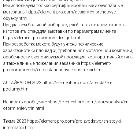
Мы используем только сертифицированные и безопасные
материалы https://element-pro.com/design/en-brendovye-
obyekty.html
Предлагаем большой выбор моделей, а также возможность
изготовить стенд для выставки по параметрам клиента
https://element-pro.com/en-design.html
При разработке макета будут учтены технические
характеристики площадки, требования выставочной компании,
особенности экспонируемой продукции, корпоративный стиль,
а также личные пожелания заказчика https://element-
pro.com/arenda/en-nestandartnye-konstrukcii.html
АЛТАЙВАГОН 2023 https://element-pro.com/arenda/en-
podiumy.html
Написать сообщение https://element-pro.com/proizvodstvo/en-
oformlenie-vitrin.html
Твема 2023 https://element-pro.com/proizvodstvo/en-stoyki-
informatsii.html