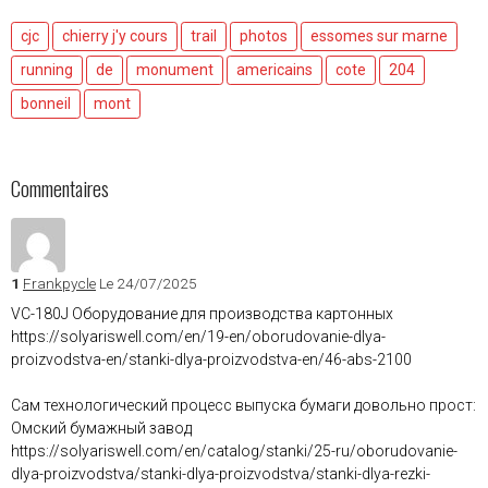
cjc
chierry j'y cours
trail
photos
essomes sur marne
running
de
monument
americains
cote
204
bonneil
mont
Commentaires
1
Frankpycle
Le 24/07/2025
VC-180J Оборудование для производства картонных
https://solyariswell.com/en/19-en/oborudovanie-dlya-
proizvodstva-en/stanki-dlya-proizvodstva-en/46-abs-2100
Сам технологический процесс выпуска бумаги довольно прост:
Омский бумажный завод
https://solyariswell.com/en/catalog/stanki/25-ru/oborudovanie-
dlya-proizvodstva/stanki-dlya-proizvodstva/stanki-dlya-rezki-