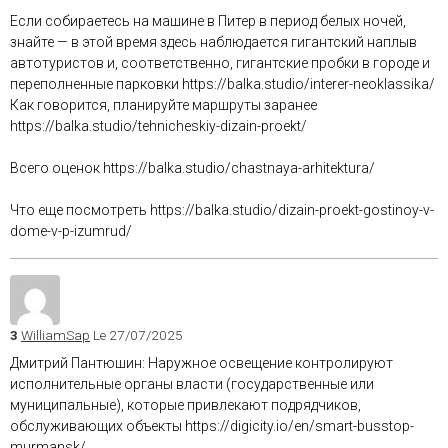
Если собираетесь на машине в Питер в период белых ночей,
знайте — в этой время здесь наблюдается гигантский наплыв
автотуристов и, соответственно, гигантские пробки в городе и
переполненные парковки https://balka.studio/interer-neoklassika/
Как говорится, планируйте маршруты заранее
https://balka.studio/tehnicheskiy-dizain-proekt/
Всего оценок https://balka.studio/chastnaya-arhitektura/
Что еще посмотреть https://balka.studio/dizain-proekt-gostinoy-v-
dome-v-p-izumrud/
3
WilliamSap
Le 27/07/2025
Дмитрий Пантюшин: Наружное освещение контролируют
исполнительные органы власти (государственные или
муниципальные), которые привлекают подрядчиков,
обслуживающих объекты https://digicity.io/en/smart-busstop-
murmansk/