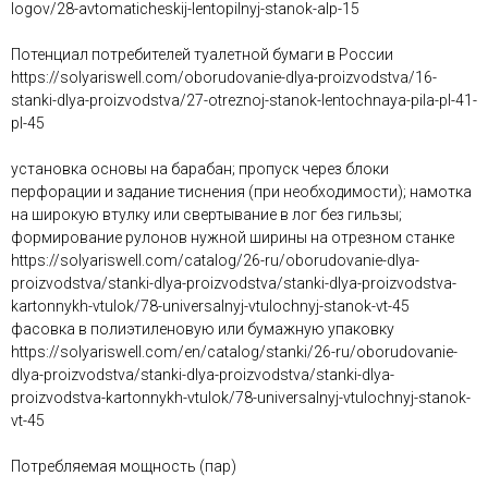
logov/28-avtomaticheskij-lentopilnyj-stanok-alp-15
Потенциал потребителей туалетной бумаги в России
https://solyariswell.com/oborudovanie-dlya-proizvodstva/16-
stanki-dlya-proizvodstva/27-otreznoj-stanok-lentochnaya-pila-pl-41-
pl-45
установка основы на барабан; пропуск через блоки
перфорации и задание тиснения (при необходимости); намотка
на широкую втулку или свертывание в лог без гильзы;
формирование рулонов нужной ширины на отрезном станке
https://solyariswell.com/catalog/26-ru/oborudovanie-dlya-
proizvodstva/stanki-dlya-proizvodstva/stanki-dlya-proizvodstva-
kartonnykh-vtulok/78-universalnyj-vtulochnyj-stanok-vt-45
фасовка в полиэтиленовую или бумажную упаковку
https://solyariswell.com/en/catalog/stanki/26-ru/oborudovanie-
dlya-proizvodstva/stanki-dlya-proizvodstva/stanki-dlya-
proizvodstva-kartonnykh-vtulok/78-universalnyj-vtulochnyj-stanok-
vt-45
Потребляемая мощность (пар)