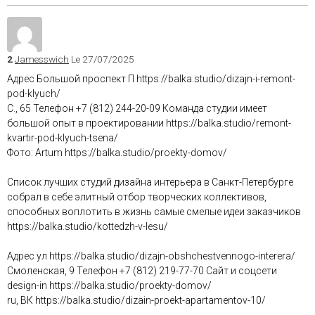
2
Jamesswich
Le 27/07/2025
Адрес Большой проспект П https://balka.studio/dizajn-i-remont-
pod-klyuch/
С., 65 Телефон +7 (812) 244-20-09 Команда студии имеет
большой опыт в проектировании https://balka.studio/remont-
kvartir-pod-klyuch-tsena/
Фото: Artum https://balka.studio/proekty-domov/
Список лучших студий дизайна интерьера в Санкт-Петербурге
собрал в себе элитный отбор творческих коллективов,
способных воплотить в жизнь самые смелые идеи заказчиков
https://balka.studio/kottedzh-v-lesu/
Адрес ул https://balka.studio/dizajn-obshchestvennogo-interera/
Смоленская, 9 Телефон +7 (812) 219-77-70 Сайт и соцсети
design-in https://balka.studio/proekty-domov/
ru, ВК https://balka.studio/dizain-proekt-apartamentov-10/