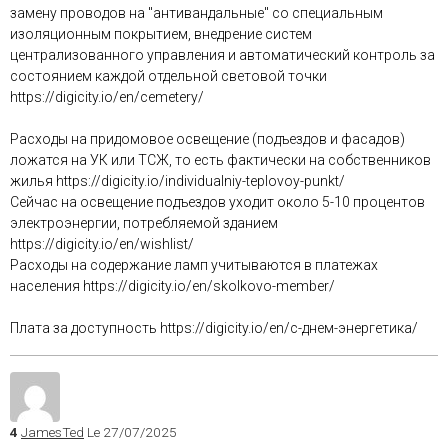
замену проводов на "антивандальные" со специальным
изоляционным покрытием, внедрение систем
централизованного управления и автоматический контроль за
состоянием каждой отдельной световой точки
https://digicity.io/en/cemetery/
Расходы на придомовое освещение (подъездов и фасадов)
ложатся на УК или ТСЖ, то есть фактически на собственников
жилья https://digicity.io/individualniy-teplovoy-punkt/
Сейчас на освещение подъездов уходит около 5-10 процентов
электроэнергии, потребляемой зданием
https://digicity.io/en/wishlist/
Расходы на содержание ламп учитываются в платежах
населения https://digicity.io/en/skolkovo-member/
Плата за доступность https://digicity.io/en/с-днем-энергетика/
4
JamesTed
Le 27/07/2025