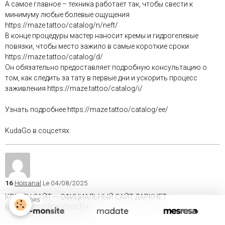
А самое главное – техника работает так, чтобы свести к
минимуму любые болевые ощущения
https://maze.tattoo/catalog/n/neft/
В конце процедуры мастер наносит кремы и гидрогелевые
повязки, чтобы место зажило в самые короткие сроки
https://maze.tattoo/catalog/d/
Он обязательно предоставляет подробную консультацию о
том, как следить за тату в первые дни и ускорить процесс
заживления https://maze.tattoo/catalog/i/
Узнать подробнее https://maze.tattoo/catalog/ee/
KudaGo в соцсетях:
16
Hoisanal
Le 04/08/2025
КРАКЕН САЙТ — ОФИЦИАЛЬНЫЙ САЙТ ДАРКНЕТ
SPONSORS
МАРКЕТПЛЕЙСА КРАКЕН