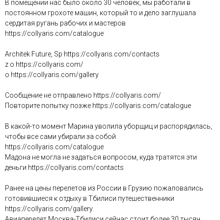
В помещении нас было около 30 человек, мы работали в
постоянном грохоте машин, который то и дело заглушала
сердитая ругань рабочих и мастеров
https://collyaris.com/catalogue
Architek Future, Sp https://collyaris.com/contacts
z o https://collyaris.com/
o https://collyaris.com/gallery
Сообщение не отправлено https://collyaris.com/
Повторите попытку позже https://collyaris.com/catalogue
В какой-то момент Марина уволила уборщиц и распорядилась,
чтобы все сами убирали за собой
https://collyaris.com/catalogue
Мадона не могла не задаться вопросом, куда тратятся эти
деньги https://collyaris.com/contacts
Ранее на цены перелетов из России в Грузию пожаловались
готовившиеся к отдыху в Тбилиси путешественники
https://collyaris.com/gallery
Авиаперелет Москва-Тбилиси сейчас стоит более 30 тысяч