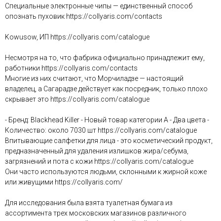
Специальные электронные чипы — единственный способ
опознать пуховик https://collyaris.com/contacts
Kowusow, ИП https://collyaris.com/catalogue
Несмотря на то, что фабрика официально принадлежит ему,
работники https://collyaris.com/contacts
Многие из них считают, что Морчиладзе — настоящий
владелец, а Сагарадзе действует как посредник, только плохо
скрывает это https://collyaris.com/catalogue
- Бренд: Blackhead Killer - Новый товар категории А - Два цвета -
Количество: около 7030 шт https://collyaris.com/catalogue
Впитывающие салфетки для лица - это косметический продукт,
предназначенный для удаления излишков жира/себума,
загрязнений и пота с кожи https://collyaris.com/catalogue
Они часто используются людьми, склонными к жирной коже
или живущими https://collyaris.com/
Для исследования была взята туалетная бумага из
ассортимента трех московских магазинов различного