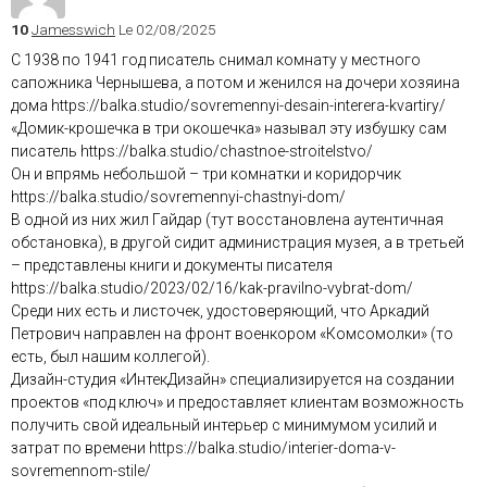
10
Jamesswich
Le 02/08/2025
С 1938 по 1941 год писатель снимал комнату у местного
сапожника Чернышева, а потом и женился на дочери хозяина
дома https://balka.studio/sovremennyi-desain-interera-kvartiry/
«Домик-крошечка в три окошечка» называл эту избушку сам
писатель https://balka.studio/chastnoe-stroitelstvo/
Он и впрямь небольшой – три комнатки и коридорчик
https://balka.studio/sovremennyi-chastnyi-dom/
В одной из них жил Гайдар (тут восстановлена аутентичная
обстановка), в другой сидит администрация музея, а в третьей
– представлены книги и документы писателя
https://balka.studio/2023/02/16/kak-pravilno-vybrat-dom/
Среди них есть и листочек, удостоверяющий, что Аркадий
Петрович направлен на фронт военкором «Комсомолки» (то
есть, был нашим коллегой).
Дизайн-студия «ИнтекДизайн» специализируется на создании
проектов «под ключ» и предоставляет клиентам возможность
получить свой идеальный интерьер с минимумом усилий и
затрат по времени https://balka.studio/interier-doma-v-
sovremennom-stile/