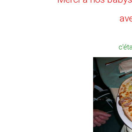
ave
c'ét