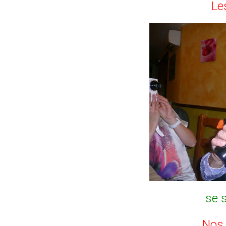
Le
se s
Nos 