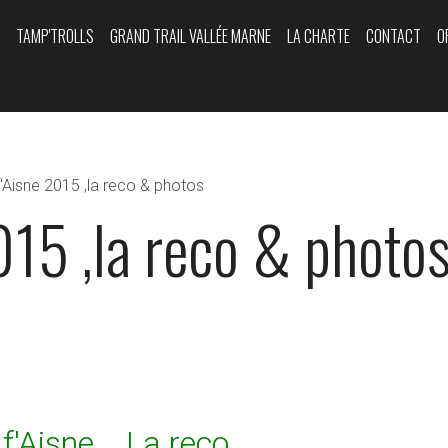
Y
TAMP'TROLLS
GRAND TRAIL VALLÉE MARNE
LA CHARTE
CONTACT
O
'Aisne 2015 ,la reco & photos
015 ,la reco & photo
f'Aisne ...La reco