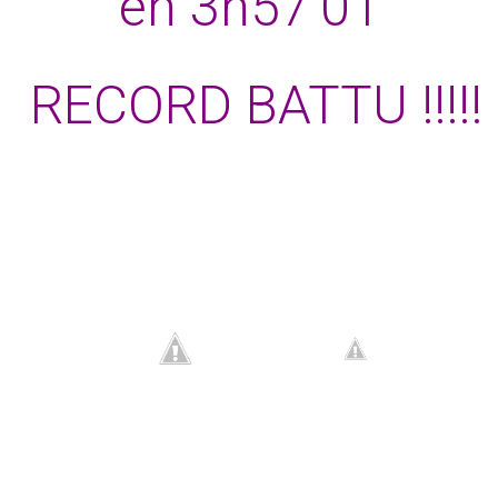
en 3h57’01
RECORD BATTU !!!!!