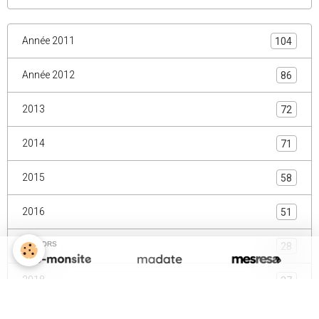
Année 2011
104
Année 2012
86
2013
72
2014
71
2015
58
2016
51
SPONSORS
2017
28
2018
27