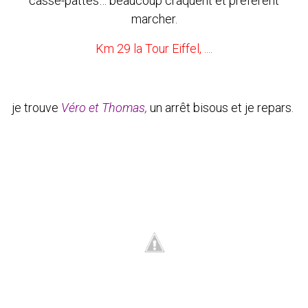
casse-pattes… beaucoup craquent et préfèrent
marcher.
Km 29 la Tour Eiffel, ....
je trouve
Véro et Thomas,
un arrêt bisous et je repars.