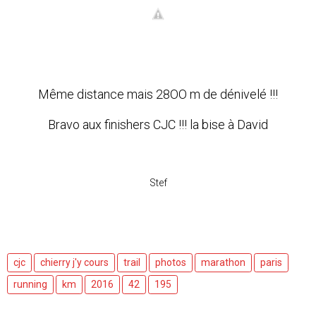
Même distance mais 28OO m de dénivelé !!!
Bravo aux finishers CJC !!! la bise à David
Stef
cjc
chierry j'y cours
trail
photos
marathon
paris
running
km
2016
42
195