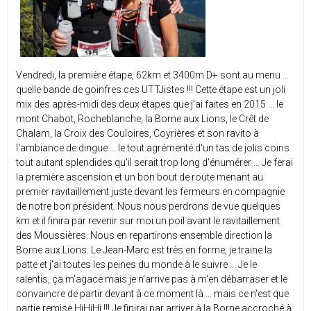
Vendredi, la première étape, 62km et 3400m D+ sont au menu ...
quelle bande de goinfres ces UTTJistes !!! Cette étape est un joli
mix des après-midi des deux étapes que j'ai faites en 2015 ... le
mont Chabot, Rocheblanche, la Borne aux Lions, le Crêt de
Chalam, la Croix des Couloires, Coyrières et son ravito à
l'ambiance de dingue ... le tout agrémenté d'un tas de jolis coins
tout autant splendides qu'il serait trop long d'énumérer ... Je ferai
la première ascension et un bon bout de route menant au
premier ravitaillement juste devant les fermeurs en compagnie
de notre bon président. Nous nous perdrons de vue quelques
km et il finira par revenir sur moi un poil avant le ravitaillement
des Moussières. Nous en repartirons ensemble direction la
Borne aux Lions. Le Jean-Marc est très en forme, je traine la
patte et j'ai toutes les peines du monde à le suivre ... Je le
ralentis, ça m'agace mais je n'arrive pas à m'en débarraser et le
convaincre de partir devant à ce moment là ... mais ce n'est que
partie remise HiHiHi !!! Je finirai par arriver à la Borne accroché à