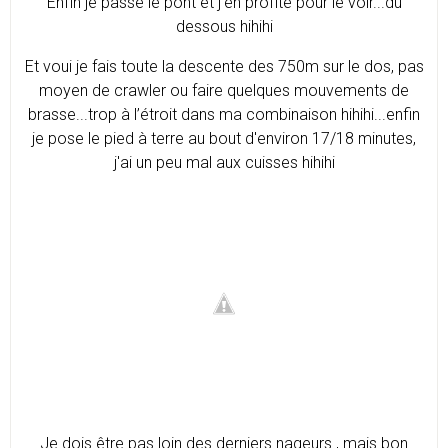
Enfin je passe le pont et j'en profite pour le voir...du
dessous hihihi
​Et voui je fais toute la descente des 750m sur le dos, pas
moyen de crawler ou faire quelques mouvements de
brasse...trop à l’étroit dans ma combinaison hihihi...enfin
je pose le pied à terre au bout d'environ 17/18 minutes,
j'ai un peu mal aux cuisses hihihi
Je dois être pas loin des derniers nageurs , mais bon