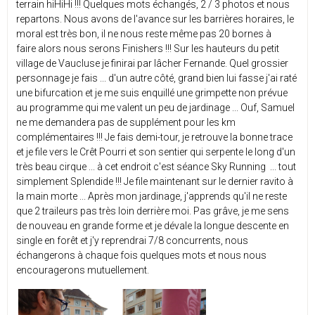
terrain hiHiHi !!! Quelques mots échangés, 2 / 3 photos et nous
repartons. Nous avons de l'avance sur les barrières horaires, le
moral est très bon, il ne nous reste même pas 20 bornes à
faire alors nous serons Finishers !!! Sur les hauteurs du petit
village de Vaucluse je finirai par lâcher Fernande. Quel grossier
personnage je fais ... d'un autre côté, grand bien lui fasse j'ai raté
une bifurcation et je me suis enquillé une grimpette non prévue
au programme qui me valent un peu de jardinage ... Ouf, Samuel
ne me demandera pas de supplément pour les km
complémentaires !!! Je fais demi-tour, je retrouve la bonne trace
et je file vers le Crêt Pourri et son sentier qui serpente le long d'un
très beau cirque ... à cet endroit c'est séance Sky Running ... tout
simplement Splendide !!! Je file maintenant sur le dernier ravito à
la main morte ... Après mon jardinage, j'apprends qu'il ne reste
que 2 traileurs pas très loin derrière moi. Pas grâve, je me sens
de nouveau en grande forme et je dévale la longue descente en
single en forêt et j'y reprendrai 7/8 concurrents, nous
échangerons à chaque fois quelques mots et nous nous
encouragerons mutuellement.