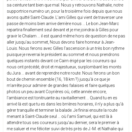
sa ceinture tant bien que mal. Nous y retrouvons Nathalie, notre
supportrice numéro un, pour la troisième fois depuis que nous
avons quitté Saint-Claude. L'ami Gilles qui vient de traverser une
passe de moins bien arrive derrière nous ... Le bon Jean-Marc
repartira finallement seul devant et je me joindrai à Gilles pour
gravir le Chalam ... il est quand même hors de question de ne pas
aller jusqu'au sommet, Nous devons faire honneur à Jean-
Louis. Nous ferons avec Gilles l'ascension à un très bon rythme
puisque je reverrai le président au sommet et nous prendrons
quelques instants devant ce Cairn érigé par les coureurs qui
nous ont précédé, droit et majestueux, surplombant les monts
du Jura ... avant de reprendre notre route. Nous ferons un bon
bout de chemin ensemble (16, 18 km ?) jusqu'à ce que je
m'arrête pour admirer de grandes falaises et faire quelques
photos un peu avant Coyrières où, cette année encore,
l'ambiance est tonitruante au ravitaillement ... Quand tu en es
arrivé là est que tu es dans les brrières horaires, il n'y a plus qu'à
gérer tranquille et terminer la balade. Je finirai ensuite la route
menant à Saint-Claude seul ... où l'ami Samuel, qui est là à
attendre tous ses coureurs jusqu'au dernier, sera le premier à
me saluer et me féliciter suivi de très près de J.-M. et Nathalie qui