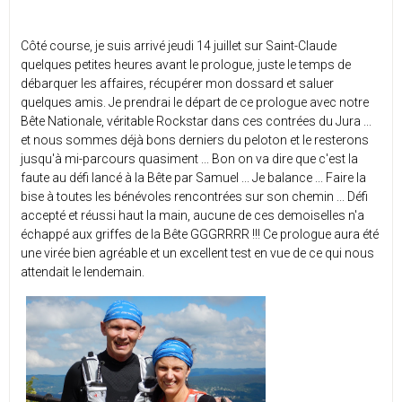
Côté course, je suis arrivé jeudi 14 juillet sur Saint-Claude
quelques petites heures avant le prologue, juste le temps de
débarquer les affaires, récupérer mon dossard et saluer
quelques amis. Je prendrai le départ de ce prologue avec notre
Bête Nationale, véritable Rockstar dans ces contrées du Jura ...
et nous sommes déjà bons derniers du peloton et le resterons
jusqu'à mi-parcours quasiment ... Bon on va dire que c'est la
faute au défi lancé à la Bête par Samuel ... Je balance ... Faire la
bise à toutes les bénévoles rencontrées sur son chemin ... Défi
accepté et réussi haut la main, aucune de ces demoiselles n'a
échappé aux griffes de la Bête GGGRRRR !!! Ce prologue aura été
une virée bien agréable et un excellent test en vue de ce qui nous
attendait le lendemain.