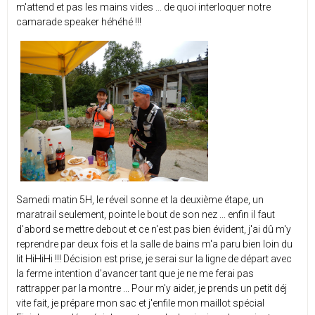
m'attend et pas les mains vides ... de quoi interloquer notre
camarade speaker héhéhé !!!
Samedi matin 5H, le réveil sonne et la deuxième étape, un
maratrail seulement, pointe le bout de son nez ... enfin il faut
d'abord se mettre debout et ce n'est pas bien évident, j'ai dû m'y
reprendre par deux fois et la salle de bains m'a paru bien loin du
lit HiHiHi !!! Décision est prise, je serai sur la ligne de départ avec
la ferme intention d'avancer tant que je ne me ferai pas
rattrapper par la montre ... Pour m'y aider, je prends un petit déj
vite fait, je prépare mon sac et j'enfile mon maillot spécial