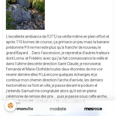
L'excellente ambiance de l'UTTJ se vérifie même en plein effort et
après 110 bornes de course, ça grimace un peu mais la banane
prédomine !!! Il ne me reste plus qu'à franchir de nouveau le
grand Bayard ... Dans l'ascension, je reprendrai d'autres traileurs
dont Lorna et Frédéric avec qui j'ai fait connaissance la veille et
dans l'ultime descente direction Saint-Claude, je recroiserai
Fernande et Marie-Clothilde toutes deux étonnées de me voir
revenir derrière elles !!! Là encore quelques échanges et je
continue mon chemin direction l'arche d'arrivée, les derniers
hectomètres se font en ville, je passe devant le podium et
j'entends Samuel me congratuler alors qu'il est en pleine
cérémonie de remise des prix ... puis je passe sous cette arche,
encore FINISHER, où Nath et J.-M. m'accueillent !!!
SPONSORS