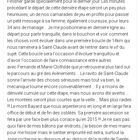
Finisher gardé spécialement pour le dernier jour. Les minutes
précédant le départ de cette dernière étape seront un peu plus
heureuses, un de nos camarades de jeu en profite pour passer
un petit message à sa femme, également coureuse, pour leurs
34 ans de mariage ... Je me positionnerai en dernière ligne au
départ pour partir tranquille, dans le bouchon et voir comment
les choses vont évoluer dans une première boucle de 14km qui
nous ramènera à Saint-Claude avant de rentrer dans le vif du
sujet. Cette boucle sera l'occasion d'évoluer tranquillou et
d'avoir l'occasion de faire connaissance entre autres
avec Fernande et Marie-Clothilde que je retrouverai plus tard sur
le parcours au gré des évènements ... Le ravito de Saint-Claude
sonne l'arrivée des choses sérieuses mais tout va bien, la
mécanique tourne encore convenablement ... Il y a moins de
dénivelé cumulé sur cette étape, mais nous avons été avertis ...
Les montées seront plus courtes que la veille ... Mais plus raides
!!! Le mont Bayard que nous arpenterons en long et en large fera
office de début et de fin des ostilités. Sa première ascension se
fera par une face bien plus coriace qu'en 2015 !!! Je ne sais pas
quoi faire de mes bâtons par endroits, j'ai besoin de mes mains
pour me hisser mais le sentier emprunté est extra, surtout la
zone rocheuse au dessous et au dessus de la grotte de Sainte-