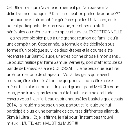
Cet Ultra Trail qui m'avait énormément plu l'an passé m'a
définitivement conquis !!! D'ailleurs peut-on parler de course ???
L'ambiance et l'atmosphère générées par les UTTJistes, qu'ils
soient participants de tous niveaux, membres du staff,
bénévoles ou même simples spectateurs est EXCEPTIONNELLE
... ça ressemble bien plus à une grande réunion de famille qu'à
une compétition. Cette année, la formule a été déclinée sous
forme d'un prologue suivi de deux étapes et la course a été
recentrée sur Saint-Claude, une très bonne chose à mon sens ...
Le boulot réalisé par l'ami Samuel Vernerey, son staff et toute sa
bande de bénévoles a été COLOSSAL ... Je ne peux que leur tirer
un énorme coup de chapeau !!! Voilà des gens qui savent
recevoir, être attentifs à tout ce qui pourrait nous être utile et
même bien plus encore ... Un grand grand grand MERCI à vous
tous, je ne trouve pas les mots à la hauteur de ma gratitude
envers vous !!! Je n'ai beau avoir chaussé les baskets que depuis
2014, j'ai roulé ma bosse un peu partout et j'ai aujourd'hui
participé à plus d'une centaine de courses différentes allant du
5km à l'Ultra ... Et je l'affirme, je n'ai pour l'instant pas trouvé
mieux ... L'UTTJ est le MUST du MUST !!!