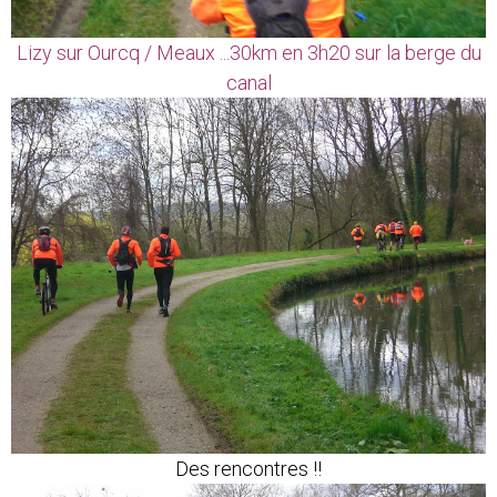
Lizy sur Ourcq / Meaux ...30km en 3h20 sur la berge du
canal
Des rencontres !!