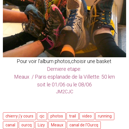
Pour voir l'album photos,choisir une basket
Derniere etape:
Meaux / Paris esplanade de la Villette. 50 km
soit le 01/06 ou le 08/06
JM2CJC
chierry j'y cours
cjc
photos
trail
video
running
canal
ourcq
Lizy
Meaux
canal de l'Ourcq