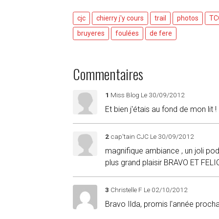
cjc
chierry j'y cours
trail
photos
TC
bruyeres
foulées
de fere
Commentaires
1
Miss Blog
Le 30/09/2012
Et bien j'étais au fond de mon lit !
2
cap'tain CJC
Le 30/09/2012
magnifique ambiance , un joli po
plus grand plaisir BRAVO ET FEL
3
Christelle F
Le 02/10/2012
Bravo Ilda, promis l'année prochai