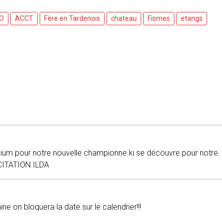
O
ACCT
Fère en Tardenois
chateau
Fismes
etangs
dium pour notre nouvelle championne ki se découvre pour notre
ICITATION ILDA
ne on bloquera la date sur le calendrier!!!